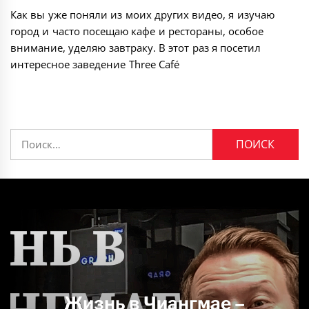
Как вы уже поняли из моих других видео, я изучаю
город и часто посещаю кафе и рестораны, особое
внимание, уделяю завтраку. В этот раз я посетил
интересное заведение Three Café
Найти:
Пляж напротив отеля
Сукияки в Паттайе —
Бамбуковый пляж в
Жизнь в Чиангмае –
Хэллоуин 2017 в
Ночная жизнь в