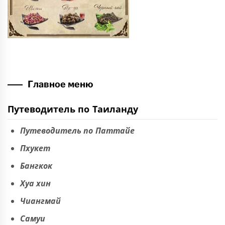
Главное меню
Путеводитель по Таиланду
Путеводитель по Паттайе
Пхукет
Бангкок
Хуа хин
Чиангмай
Самуи