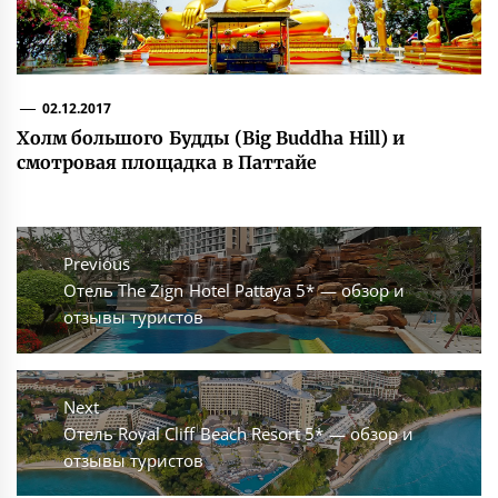
02.12.2017
Холм большого Будды (Big Buddha Hill) и
смотровая площадка в Паттайе
Навигация
по
Previous
Previous
Отель The Zign Hotel Pattaya 5* — обзор и
записям
post:
отзывы туристов
Next
Next
Отель Royal Cliff Beach Resort 5* — обзор и
post:
отзывы туристов