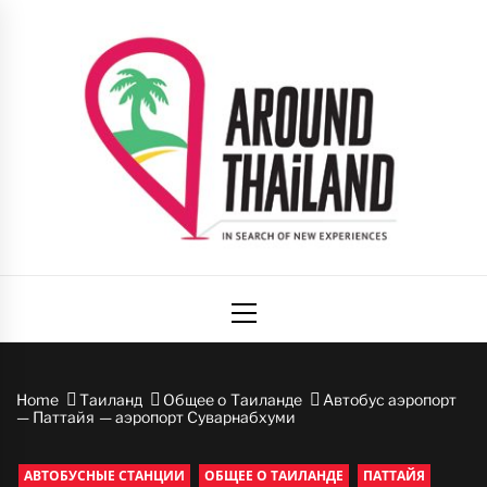
Skip
to
content
Вокруг
авторский путеводитель по стране улыбок
Primary
Таиланда
Menu
Home
Таиланд
Общее о Таиланде
Автобус аэропорт
— Паттайя — аэропорт Суварнабхуми
АВТОБУСНЫЕ СТАНЦИИ
ОБЩЕЕ О ТАИЛАНДЕ
ПАТТАЙЯ