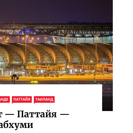
АНДЕ
ПАТТАЙЯ
ТАИЛАНД
т — Паттайя —
набхуми