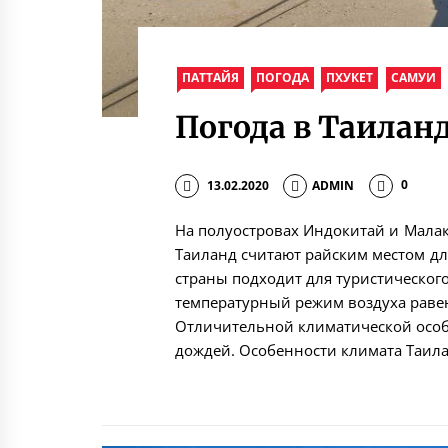
ПАТТАЙЯ
ПОГОДА
ПХУКЕТ
САМУИ
Погода в Таилан
13.02.2020
ADMIN
0
На полуостровах Индокитай и Малакк
Таиланд считают райским местом дл
страны подходит для туристическог
температурный режим воздуха равен
Отличительной климатической особ
дождей. Особенности климата Таил