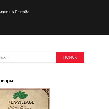
мация о Паттайе
и:
нсоры