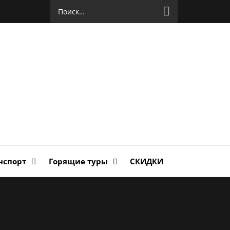
Найти:
руг
ланда
нспорт
Горящие туры
СКИДКИ