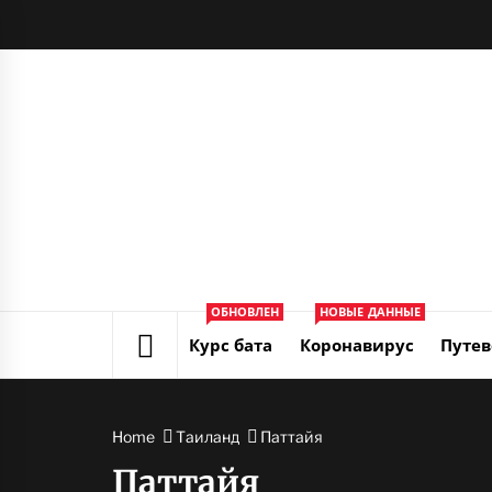
Skip
to
content
ОБНОВЛЕН
НОВЫЕ ДАННЫЕ
Курс бата
Коронавирус
Путев
Home
Таиланд
Паттайя
Паттайя