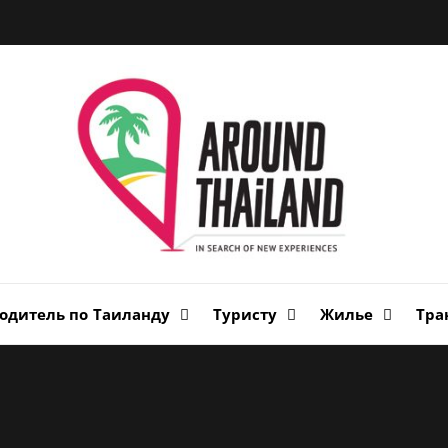
Вок
Таи
авторский путеводитель по стране улыбок
одитель по Таиланду
Туристу
Жилье
Тра