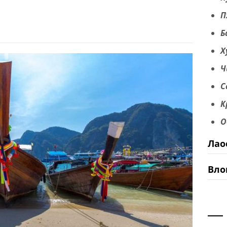
П
Б
Х
Ч
С
К
О
Лао
Вло