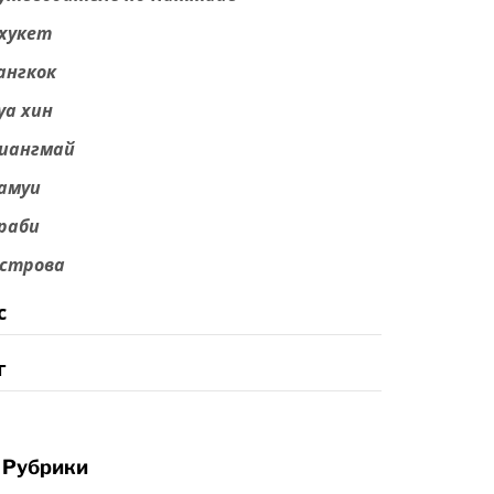
хукет
ангкок
уа хин
иангмай
амуи
раби
строва
с
г
Рубрики