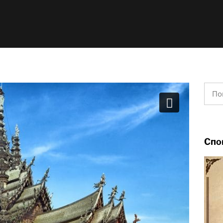
Найт
Спо