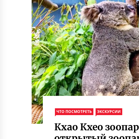
ЧТО ПОСМОТРЕТЬ
ЭКСКУРСИИ
Кхао Кхео зоопа
открытый зоопа