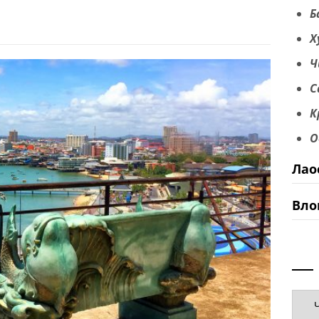
Б
Х
Ч
С
К
О
Лао
Вло
Руб