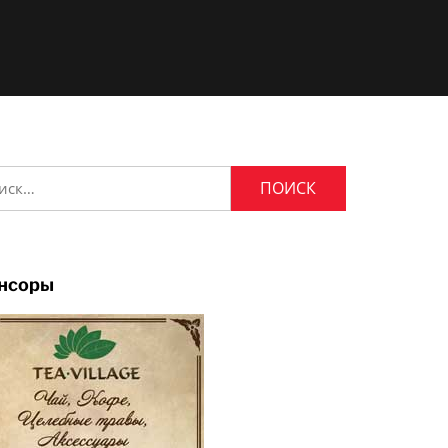
и:
нсоры