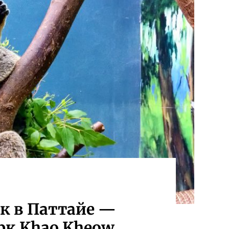
рк в Паттайе —
рк Khao Kheow