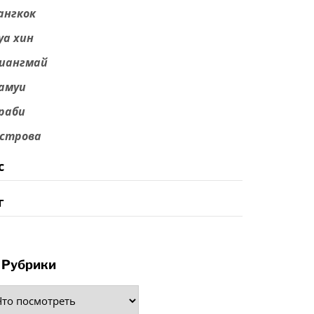
ангкок
уа хин
иангмай
амуи
раби
строва
с
г
Рубрики
рики