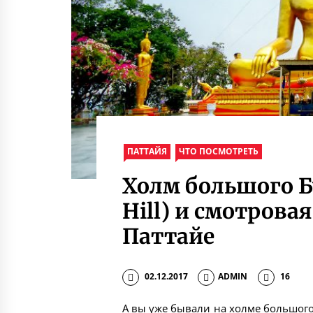
ПАТТАЙЯ
ЧТО ПОСМОТРЕТЬ
Холм большого Б
Hill) и смотрова
Паттайе
02.12.2017
ADMIN
16
А вы уже бывали на холме большог