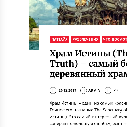
ПАТТАЙЯ
РАЗВЛЕЧЕНИЯ
ЧТО ПОСМОТ
Храм Истины (The
Truth) – самый 
деревянный храм
26.12.2019
ADMIN
23
Храм Истины – один из самых краси
Точное его название The Sanctuary of
истины). Это самый интересный кул
совершите большую ошибку, если не