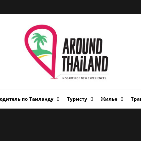
Вок
Таи
авторский путеводитель по стране улыбок
одитель по Таиланду
Туристу
Жилье
Тра