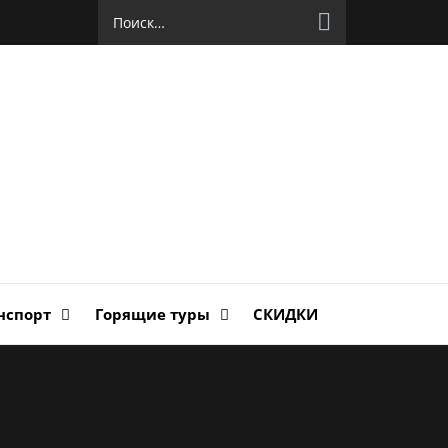
Найти:
руг
ланда
нспорт
Горящие туры
СКИДКИ