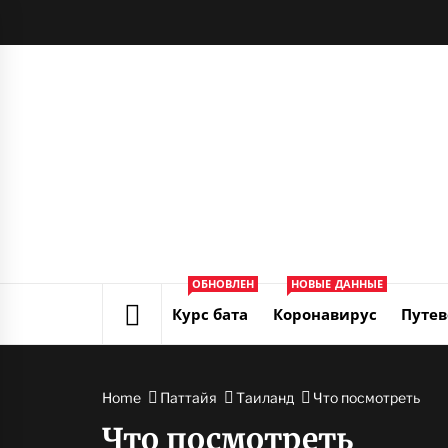
Skip
to
content
ОБНОВЛЕН
НОВЫЕ ДАННЫЕ
Курс бата
Коронавирус
Путев
Home
Паттайя
Таиланд
Что посмотреть
Что посмотреть