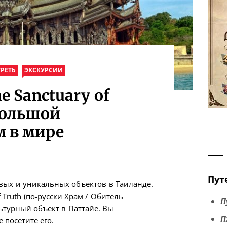
РЕТЬ
ЭКСКУРСИИ
 Sanctuary of
большой
 в мире
Пут
вых и уникальных объектов в Таиланде.
 Truth (по-русски Храм / Обитель
П
ьтурный объект в Паттайе. Вы
П
 посетите его.