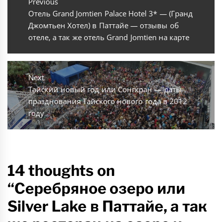
по
Previous
Previous
Отель Grand Jomtien Palace Hotel 3* — (Гранд
записям
post:
Джомтьен Хотел) в Паттайе — отзывы об
отеле, а так же отель Grand Jomtien на карте
Next
Next
Тайский новый год или Cонгкран — даты
post:
празднования Тайского нового года в 2012
году
14 thoughts on
“Серебряное озеро или
Silver Lake в Паттайе, а так