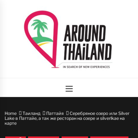
Skip
to
content
Вокруг
авторский путеводитель по стране улыбок
Primary
Таиланда
Menu
Home
Таиланд
Паттайя
Серебряное озеро или Silver
Lake в Паттайе, а так же ресторан на озере и silverlkae на
карте