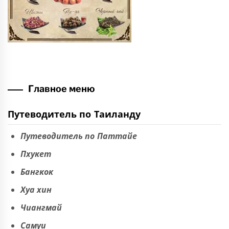
Главное меню
Путеводитель по Таиланду
Путеводитель по Паттайе
Пхукет
Бангкок
Хуа хин
Чиангмай
Самуи