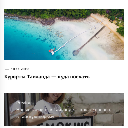
10.11.2019
Курорты Таиланда — куда поехать
Навигация
по
Previous
Previous
Новые запреты в Таиланде — как не попасть
записям
post:
в тайскую тюрьму