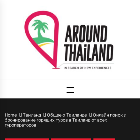
Skip
to
content
Вокруг
авторский путеводитель по стране улыбок
Primary
Таиланда
Menu
Home
Таиланд
Общее о Таиланде
Онлайн поиск и
бронирование горящих туров в Таиланд от всех
туроператоров