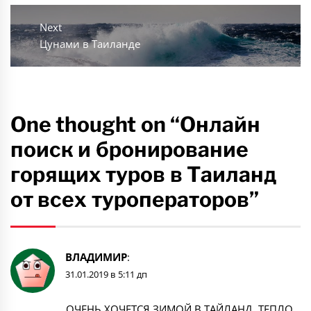
Next
Next
Цунами в Таиланде
post:
One thought on “Онлайн
поиск и бронирование
горящих туров в Таиланд
от всех туроператоров”
ВЛАДИМИР
:
31.01.2019 в 5:11 дп
ОЧЕНЬ ХОЧЕТСЯ ЗИМОЙ В ТАЙЛАНД, ТЕПЛО,