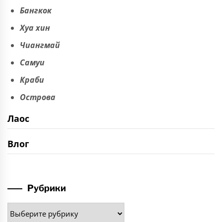
Бангкок
Хуа хин
Чиангмай
Самуи
Краби
Острова
Лаос
Влог
Рубрики
Рубрики