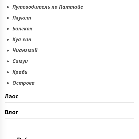
Путеводитель по Паттайе
Пхукет
Бангкок
Хуа хин
Чиангмай
Самуи
Краби
Острова
Лаос
Влог