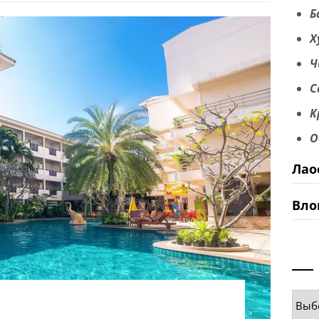
Б
Х
Ч
С
К
О
Лао
Вло
Руб