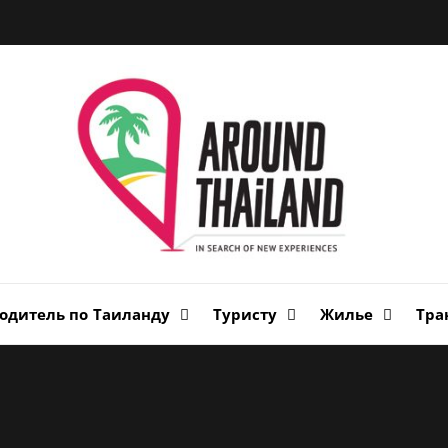
Вок
Таи
авторский путеводитель по стране улыбок
одитель по Таиланду
Туристу
Жилье
Тра