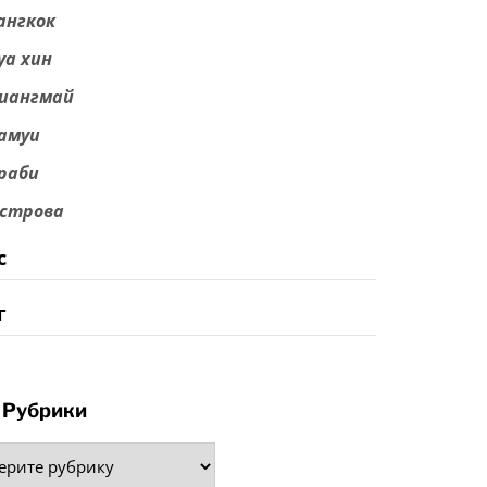
ангкок
уа хин
иангмай
амуи
раби
строва
с
г
Рубрики
рики