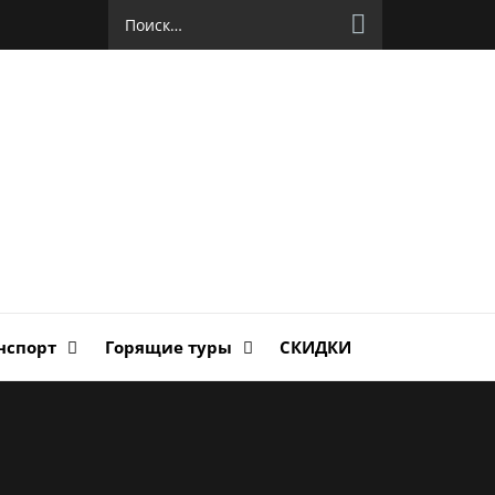
Найти:
руг
ланда
нспорт
Горящие туры
СКИДКИ