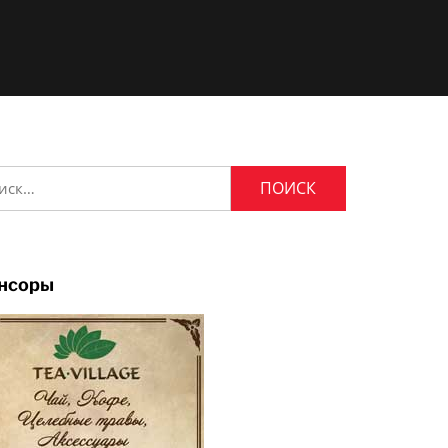
и:
нсоры