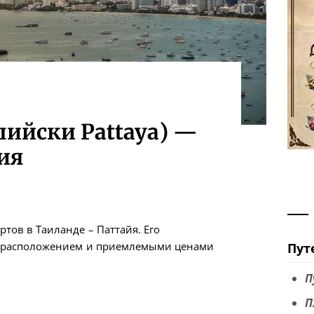
лийски Pattaya) —
ия
тов в Таиланде – Паттайя. Его
м расположением и приемлемыми ценами
Пут
П
П