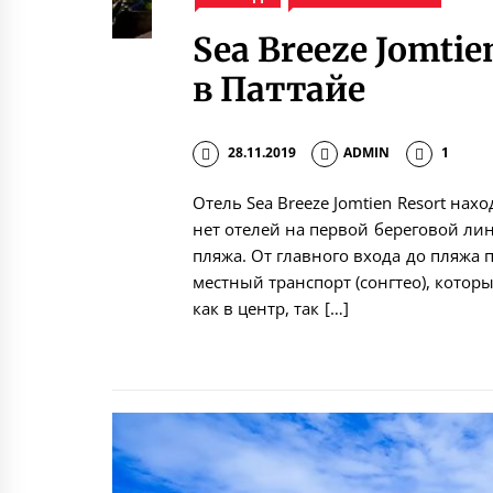
Sea Breeze Jomtie
в Паттайе
28.11.2019
ADMIN
1
Отель Sea Breeze Jomtien Resort нах
нет отелей на первой береговой лин
пляжа. От главного входа до пляжа 
местный транспорт (сонгтео), котор
как в центр, так […]