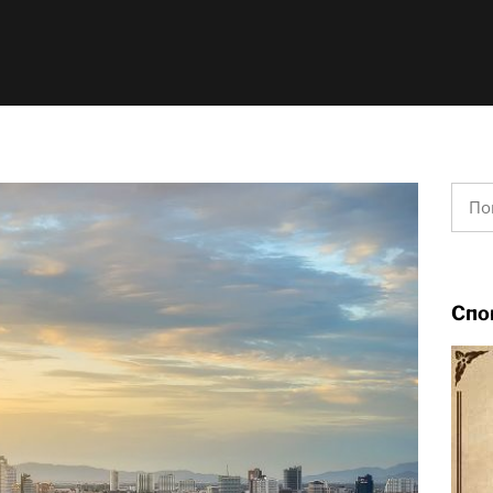
Найт
Спо