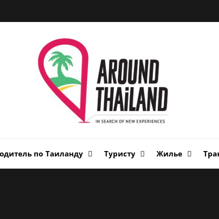
Вок
Таи
авторский путеводитель по стране улыбок
одитель по Таиланду
Туристу
Жилье
Тра