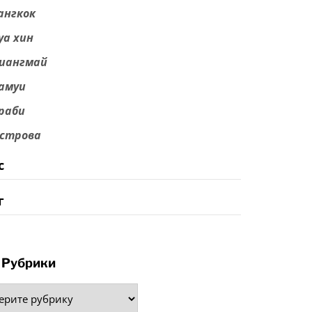
ангкок
уа хин
иангмай
амуи
раби
строва
с
г
Рубрики
рики