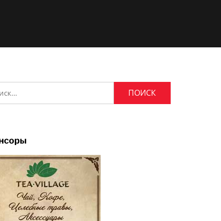
и:
нсоры