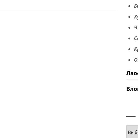
Б
Х
Ч
С
К
О
Лао
Вло
Руб