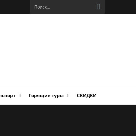
Найти:
руг
ланда
нспорт
Горящие туры
СКИДКИ