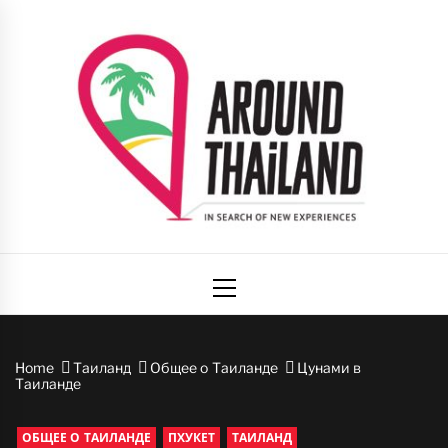
Skip
to
content
Вокруг
авторский путеводитель по стране улыбок
Primary
Таиланда
Menu
Home
Таиланд
Общее о Таиланде
Цунами в
Таиланде
ОБЩЕЕ О ТАИЛАНДЕ
ПХУКЕТ
ТАИЛАНД