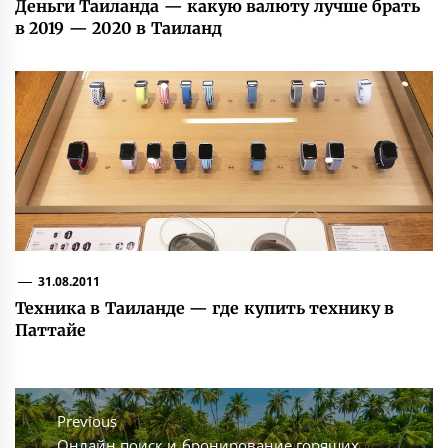
Деньги Таиланда — какую валюту лучше брать
в 2019 — 2020 в Таиланд
31.08.2011
Техника в Таиланде — где купить технику в
Паттайе
Навигация
по
Previous
Previous
Онлайн поиск и бронирование горящих