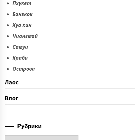
Пхукет
Бангкок
Хуа хин
Чиангмай
Самуи
Краби
Острова
Лаос
Влог
Рубрики
Рубрики