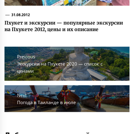
31.08.2012
Пхукет и экскурсии — популярные экскурсии
на Пхукете 2012, цены и их описание
Навигация
по
Previous
Previous
Экскурсии на Пхукете 2020 — список с
записям
post:
ценами
Next
Next
Погода в Таиланде в июле
post: