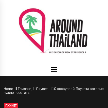
Skip
to
content
Вокруг
авторский путеводитель по стране улыбок
Primary
Таиланда
Menu
Home
Таиланд
Пхукет
10 экскурсий Пхукета которые
нужно посетить
ПХУКЕТ