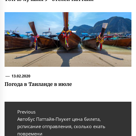
13.02.2020
Погода в Таиланде в июле
Навигация
по
Previous
Previous
Автобус Паттайя-Пхукет цена билета,
записям
post:
рсписание отправления, сколько ехать
повремени