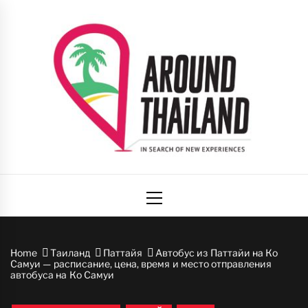
Skip
to
content
Вокруг
авторский путеводитель по стране улыбок
Primary
Таиланда
Menu
Home
Таиланд
Паттайя
Автобус из Паттайи на Ко
Самуи — расписание, цена, время и место отправления
автобуса на Ко Самуи