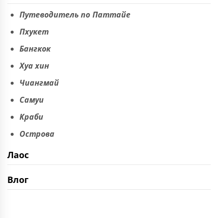
Путеводитель по Паттайе
Пхукет
Бангкок
Хуа хин
Чиангмай
Самуи
Краби
Острова
Лаос
Влог