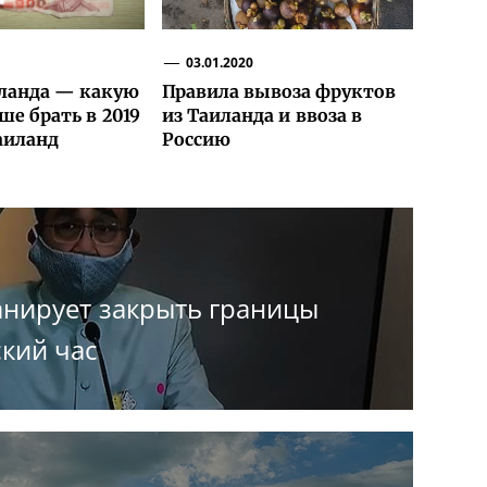
03.01.2020
ланда — какую
Правила вывоза фруктов
ше брать в 2019
из Таиланда и ввоза в
аиланд
Россию
анирует закрыть границы
кий час