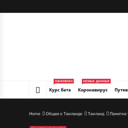
Skip
to
content
ОБНОВЛЕН
НОВЫЕ ДАННЫЕ
Курс бата
Коронавирус
Путев
Home
Общее о Таиланде
Таиланд
Памятка 