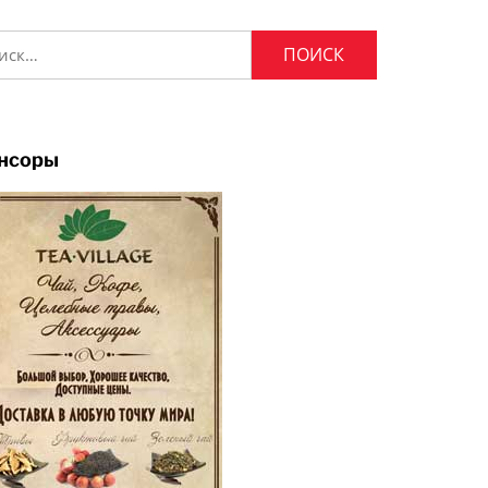
и:
нсоры