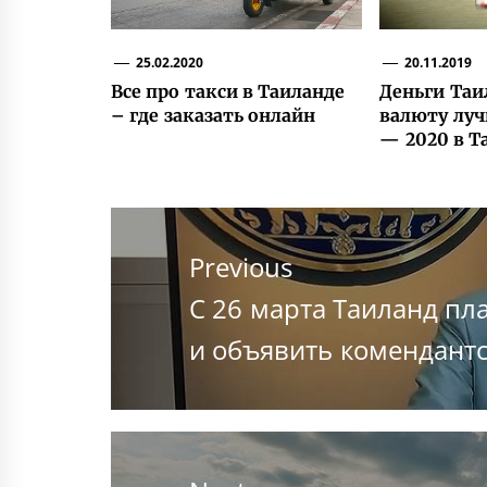
25.02.2020
20.11.2019
Все про такси в Таиланде
Деньги Таи
– где заказать онлайн
валюту луч
— 2020 в Т
Навигация
по
Previous
записям
Previous
С 26 марта Таиланд пл
post:
и объявить комендантс