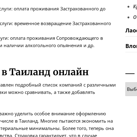
К
 услуги: оплата проживания Застрахованного до
О
 услуги: временное возвращение Застрахованного
Лао
слуги: оплата проживания Сопровождающего в
Вло
и наличии алкогольного опьянения и др.
 в Таиланд онлайн
ставлен подробный список компаний с различными
Руб
вки можно сравнивать, а также добавлять
, важно уделить особое внимание оформлению
м числе в Таиланд. Многие пытаются экономить на
материальные минимальны. Более того, теперь она
ства. Страховка гарантирует, что в случае