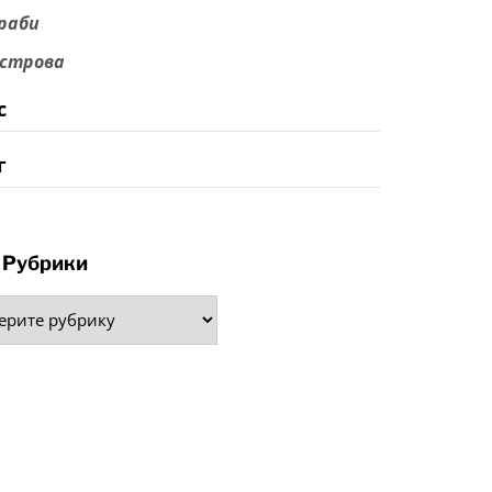
раби
строва
с
г
Рубрики
рики