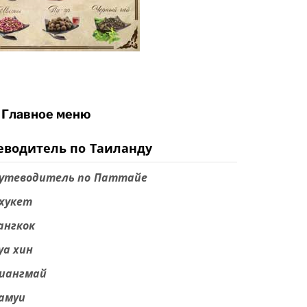
Главное меню
еводитель по Таиланду
утеводитель по Паттайе
хукет
ангкок
уа хин
иангмай
амуи