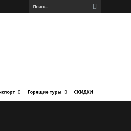
Найти:
руг
ланда
нспорт
Горящие туры
СКИДКИ