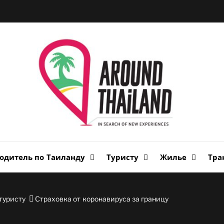
Вок
Таи
авторский путеводитель по стране улыбок
одитель по Таиланду
Туристу
Жилье
Тра
туристу
Страховка от коронавируса за границу