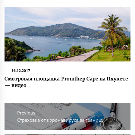
16.12.2017
Смотровая площадка Promthep Cape на Пхукете
— видео
Навигация
по
Previous
Previous
Страховка от коронавируса за границу
записям
post: