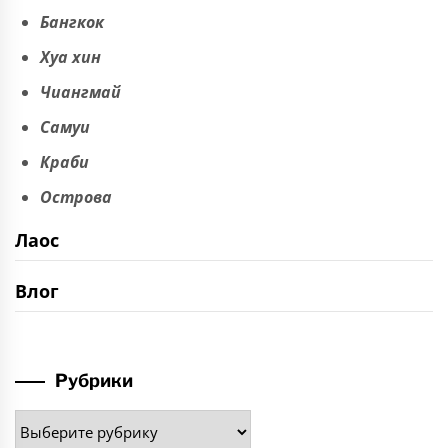
Бангкок
Хуа хин
Чиангмай
Самуи
Краби
Острова
Лаос
Влог
Рубрики
Рубрики