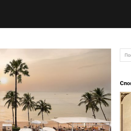
Найт
Спо