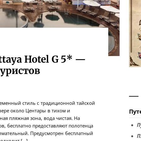
taya Hotel G 5* —
туристов
ременный стиль с традиционной тайской
вере около Центары в тихом и
Пут
ная пляжная зона, вода чистая. На
П
ов, бесплатно предоставляют полотенца
имательный. Предусмотрен бесплатный
П
одходит […]