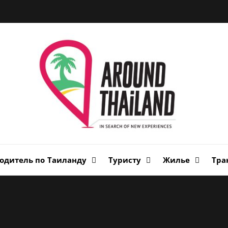
Вок
Таи
авторский путеводитель по стране улыбок
одитель по Таиланду
Туристу
Жилье
Тра