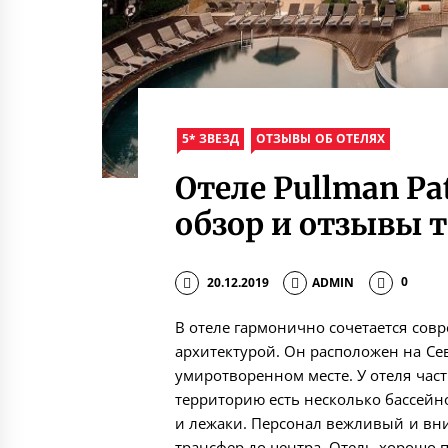
5* ЗВЕЗД
ОТЗЫВЫ ОБ ОТЕЛЯХ
Отеле Pullman Pat
обзор и отзывы 
20.12.2019
ADMIN
0
В отеле гармонично сочетается сов
архитектурой. Он расположен на Се
умиротворенном месте. У отеля част
территорию есть несколько бассейн
и лежаки. Персонал вежливый и вн
трансфер до центра. Отель хорошо п