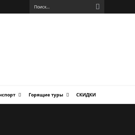
Найти:
руг
ланда
нспорт
Горящие туры
СКИДКИ