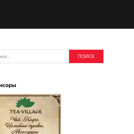
и:
нсоры