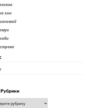
ангкок
уа хин
иангмай
амуи
раби
строва
с
г
Рубрики
рики