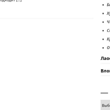
Б
Х
Ч
С
К
О
Лао
Вло
Руб