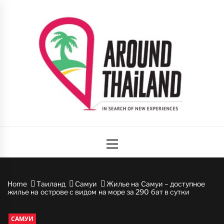
Skip
to
content
Вокруг
авторский путеводитель по стране улыбок
Primary
Таиланда
Menu
Home
Таиланд
Самуи
Жилье на Самуи – доступное
жилье на острове с видом на море за 290 бат в сутки
САМУИ