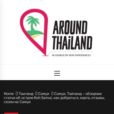
Skip
to
content
Вокруг
авторский путеводитель по стране улыбок
Primary
Таиланда
Menu
Home
Таиланд
Самуи
Самуи, Тайланд – обзорная
статья об острое Koh Samui, как добраться, карта, отзывы,
сезон на Самуи