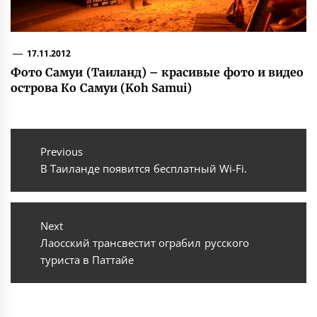
17.11.2012
Фото Самуи (Таиланд) – красивые фото и видео
острова Ко Самуи (Koh Samui)
Навигация
по
Previous
Previous
В Таиланде появится бесплатный Wi-Fi.
записям
post:
Next
Next
Лаосский трансвестит ограбил русского
post:
туриста в Паттайе