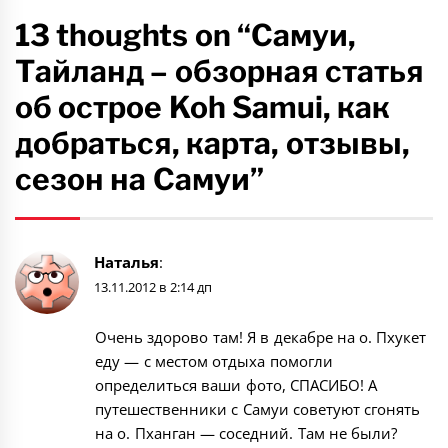
13 thoughts on “Самуи,
Тайланд – обзорная статья
об острое Koh Samui, как
добраться, карта, отзывы,
сезон на Самуи”
Наталья
:
13.11.2012 в 2:14 дп
Очень здорово там! Я в декабре на о. Пхукет
еду — с местом отдыха помогли
определиться ваши фото, СПАСИБО! А
путешественники с Самуи советуют сгонять
на о. Пханган — соседний. Там не были?