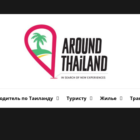
Вок
Таи
авторский путеводитель по стране улыбок
одитель по Таиланду
Туристу
Жилье
Тра