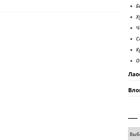
Б
Х
Ч
С
К
О
Лао
Вло
Руб