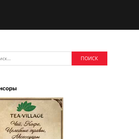
и:
нсоры