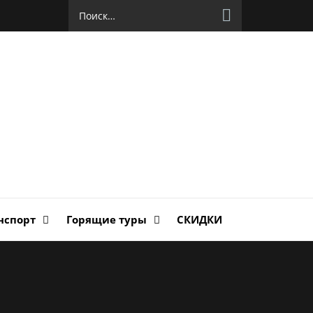
Найти:
руг
ланда
нспорт
Горящие туры
СКИДКИ