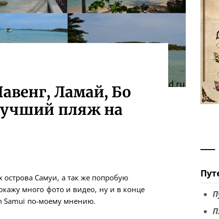
авенг, Ламай, Бо
лучший пляж на
Пут
х острова Самуи, а так же попробую
кажу много фото и видео, ну и в конце
П
h Samui по-моему мнению.
П