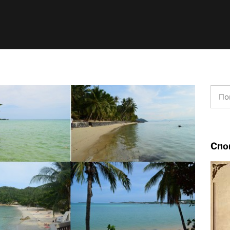
Найт
Спо