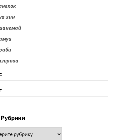
ангкок
уа хин
иангмай
амуи
раби
строва
с
г
Рубрики
рики