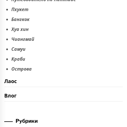
Пхукет
Бангкок
Хуа хин
Чиангмай
Самуи
Краби
Острова
Лаос
Влог
Рубрики