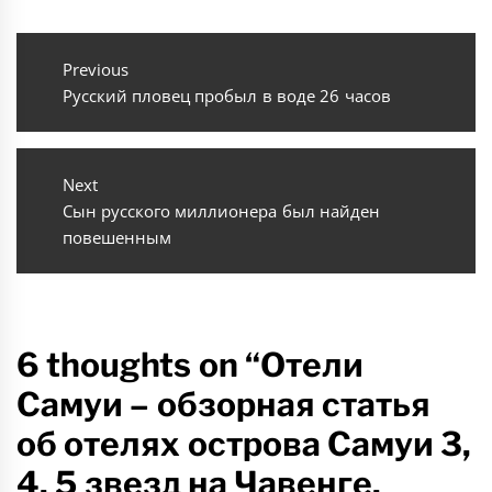
Навигация
по
Previous
Previous
Русский пловец пробыл в воде 26 часов
записям
post:
Next
Next
Сын русского миллионера был найден
post:
повешенным
6 thoughts on “Отели
Самуи – обзорная статья
об отелях острова Самуи 3,
4, 5 звезд на Чавенге,