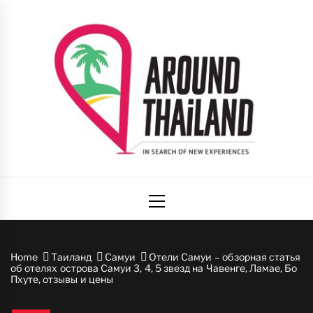
Skip
to
content
Вокруг
авторский путеводитель по стране улыбок
Primary
Таиланда
Menu
Home
Таиланд
Самуи
Отели Самуи – обзорная статья
об отелях острова Самуи 3, 4, 5 звезд на Чавенге, Ламае, Бо
Пхуте, отзывы и цены