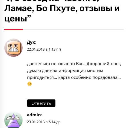
Ламае, Бо Пхуте, отзывы и
цены”
Дух
:
22.01.2013 в 1:13 пп
давненько не слышно Вас…)) хороший пост,
думаю данная информация многим
пригодиться… карта особенно порадовала…
Ответить
admin
:
23.01.2013 в 6:14 дп