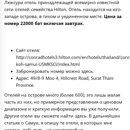
Люксури отель принадлежащей всемирно известной
сети отелей семейства Hilton. Отель находится на юго-
западе острова, в тихом и уединенном месте.
Цена за
номер 22000 бат включая завтрак.
Сайт отеля:
http://conradhotels3.hilton.com/en/hotels/thailand/conr
koh-samui-USMKSCI/index.html
Забронировать номер можно
здесь
.
Адрес: 49/8-9 Moo 4, Hillcrest Road, Surat Thani
Province.
Отелей на острове много (более 600), это лишь малая
часть из них, но примерное представления о ценовом
диапазоне и краткую информацию вы уже получили.
Другие отели вы сможете найти
здесь
. В дальнейших
статьях о Самуи, я опишу те отели, в которых мне
удалось побывать, но уже подробно.