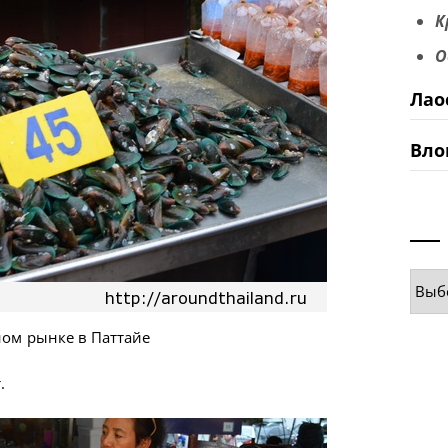
К
О
Лао
Вло
Руб
ом рынке в Паттайе
.