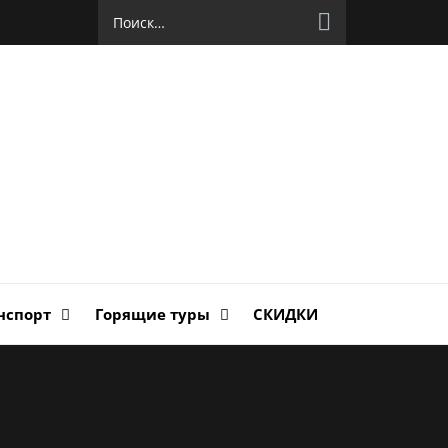
Найти:
руг
ланда
нспорт
Горящие туры
СКИДКИ