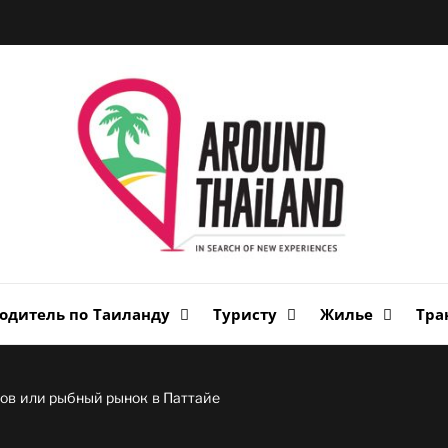
Вок
Таи
авторский путеводитель по стране улыбок
одитель по Таиланду
Туристу
Жилье
Тра
ов или рыбный рынок в Паттайе