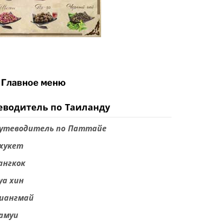
Главное меню
еводитель по Таиланду
утеводитель по Паттайе
хукет
ангкок
уа хин
иангмай
амуи