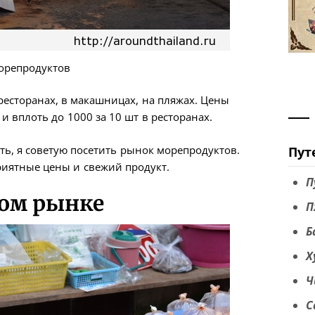
орепродуктов
ресторанах, в макашницах, на пляжах. Цены
 и вплоть до 1000 за 10 шт в ресторанах.
ть, я советую посетить рынок морепродуктов.
Пут
риятные цены и свежий продукт.
П
ном рынке
П
Б
Х
Ч
С