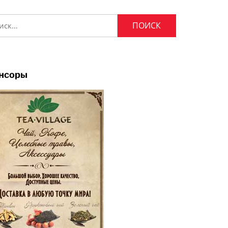
и:
нсоры