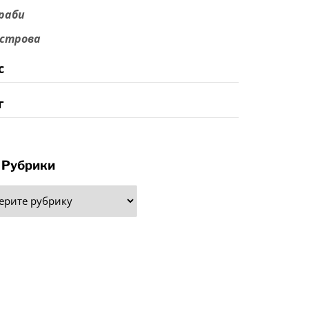
раби
строва
с
г
Рубрики
рики