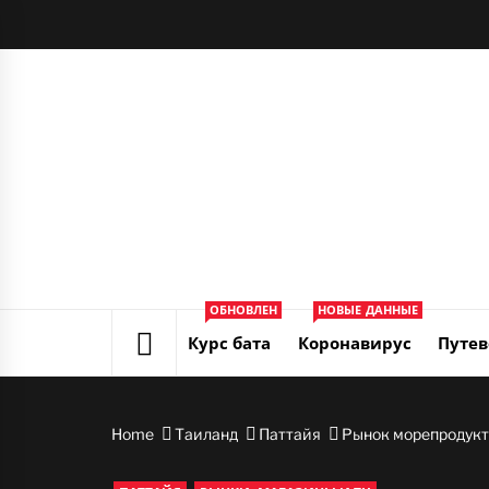
Skip
to
content
ОБНОВЛЕН
НОВЫЕ ДАННЫЕ
Курс бата
Коронавирус
Путев
Home
Таиланд
Паттайя
Рынок морепродукт