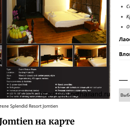
С
К
О
Лао
Вло
Руб
еле Splendid Resort Jomtien
 Jomtien на карте