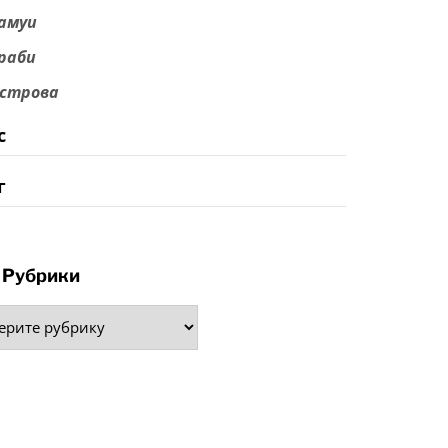
амуи
раби
строва
с
г
Рубрики
рики