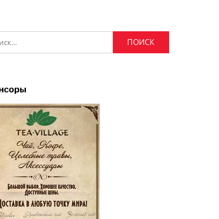
и:
нсоры