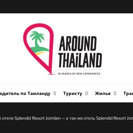
Вок
Таи
авторский путеводитель по стране улыбок
одитель по Таиланду
Туристу
Жилье
Тра
отеле Splendid Resort Jomtien — а так же отель Splendid Resort Jo