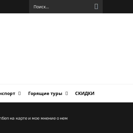
Найти:
руг
ланда
нспорт
Горящие туры
СКИДКИ
mtien на карте и мое мнение о нем