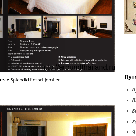
Пут
еле Splendid Resort Jomtien
П
П
Б
Х
Ч