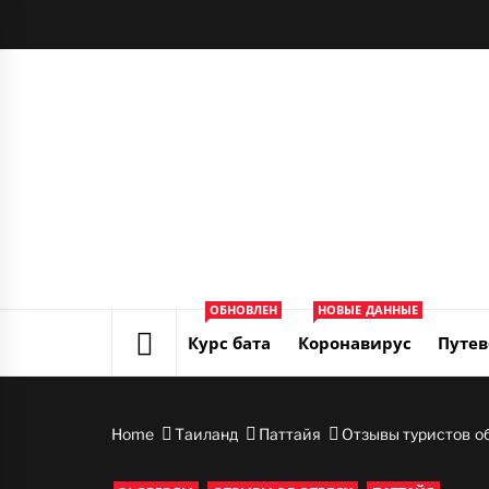
Skip
to
content
ОБНОВЛЕН
НОВЫЕ ДАННЫЕ
Курс бата
Коронавирус
Путев
Home
Таиланд
Паттайя
Отзывы туристов об 