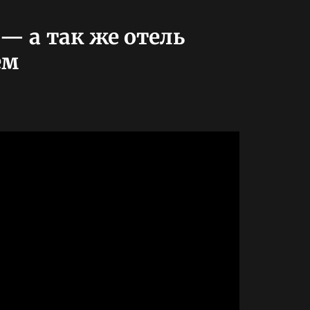
 — а так же отель
ем