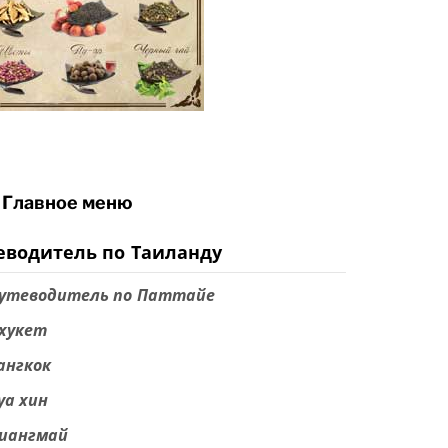
Главное меню
еводитель по Таиланду
утеводитель по Паттайе
хукет
ангкок
уа хин
иангмай