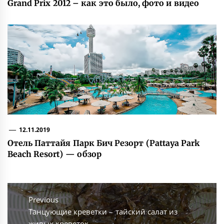
Grand Prix 2012 – как это было, фото и видео
12.11.2019
Отель Паттайя Парк Бич Резорт (Pattaya Park
Beach Resort) — обзор
Навигация
по
Previous
Previous
Танцующие креветки – тайский салат из
записям
post:
живых креветок