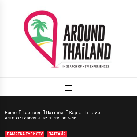
Skip
to
content
Вокруг
авторский путеводитель по стране улыбок
Primary
Таиланда
Menu
Home
Таиланд
Паттайя
Карта Паттайи —
интерактивная и печатная версии
ПАМЯТКА ТУРИСТУ
ПАТТАЙЯ