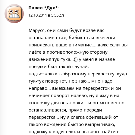
Павел *Дух*
:
12.10.2011 в 5:55 дп
Маруся, они сами будут возле вас
останавливаться, бибикать и всячески
привлекать ваше внимание…. даже если вы
идёте в противоположную сторону
движения тук-тука…))) у меня в начале
поездки был такой случай:
подъезжаю к т-образному перекрестку, куда
тук-тук повернет, не знаю… мне надо
направо… выезжаем на перекресток и он
начинает поворот налево, ну я жму в на
кнопочку для остановки… и он мгновенно
останавливается, прямо посреди
перекрестка… ну я слегка офигевший от
такого вождения быстро выпрыгиваю,
подхожу к водителю, и пытаюсь найти в