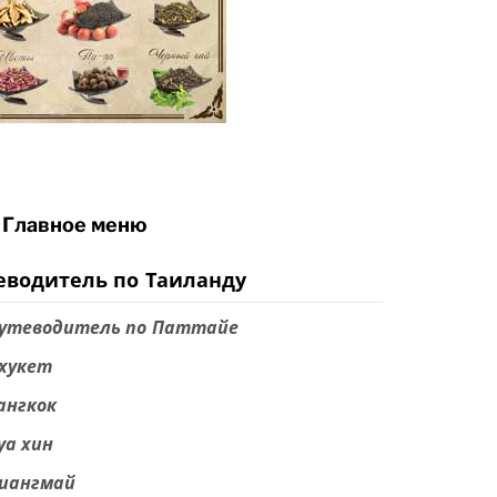
Главное меню
еводитель по Таиланду
утеводитель по Паттайе
хукет
ангкок
уа хин
иангмай