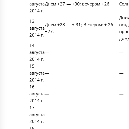
августа
Днем +27 — +30; вечером +26
Сол
2014 г.
Днем
13
Днем +28 — + 31; Вечером: + 26 —
осад
августа
+27.
про
2014 г.
дож
14
августа
—
—
2014 г.
15
августа
—
—
2014 г.
16
августа
—
—
2014 г.
17
августа
—
—
2014 г.
18