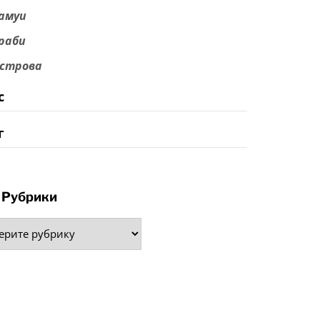
амуи
раби
строва
с
г
Рубрики
рики