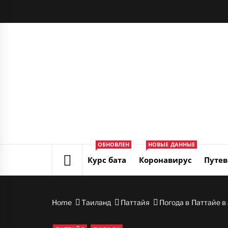
Skip
to
content
ОБНОВЛЕН
НОВЫЕ ДАННЫЕ
Курс бата
Коронавирус
Путев
Home
Таиланд
Паттайя
Погода в Паттайе в