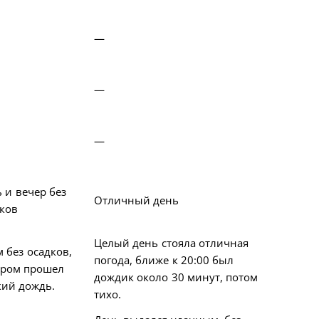
—
—
—
 и вечер без
Отличный день
ков
Целый день стояла отличная
 без осадков,
погода, ближе к 20:00 был
ером прошел
дождик около 30 минут, потом
кий дождь.
тихо.