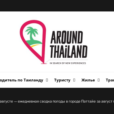
Вок
Таи
авторский путеводитель по стране улыбок
одитель по Таиланду
Туристу
Жилье
Тра
 августе — ежедневная сводка погоды в городе Паттайе за август