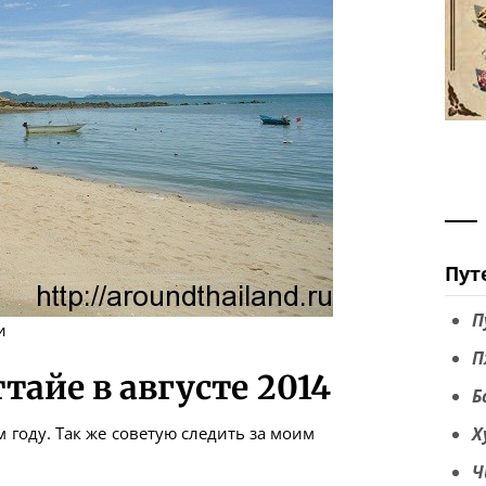
Пут
П
и
П
тайе в августе 2014
Б
м году. Так же советую следить за моим
Х
Ч