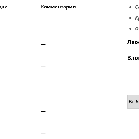
С
дки
Комментарии
К
—
О
Лао
—
Вло
—
—
Руб
—
—