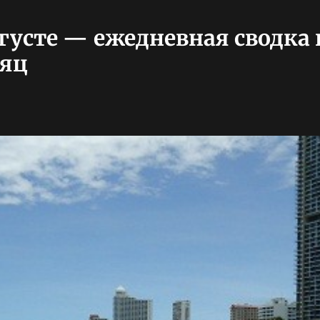
вгусте — ежедневная сводка 
сяц