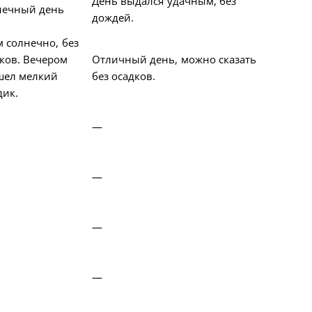
День выдался удачным, без
нечный день
дождей.
 солнечно, без
ков. Вечером
Отличный день, можно сказать
шел мелкий
без осадков.
дик.
—
—
—
—