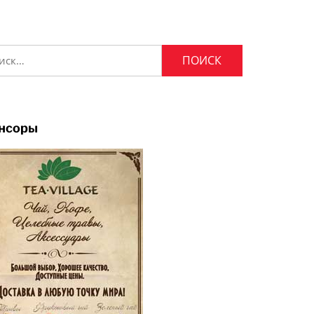
и:
нсоры