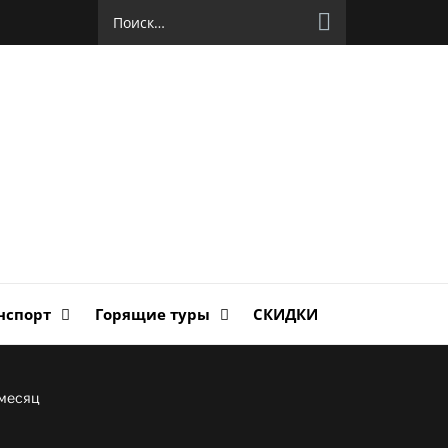
Найти:
руг
ланда
нспорт
Горящие туры
СКИДКИ
 месяц