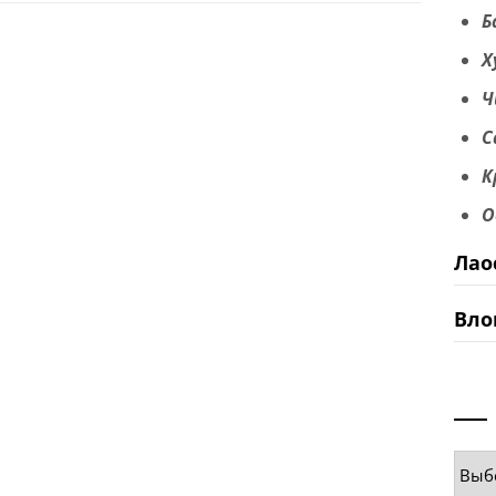
Б
Х
Ч
С
К
О
Лао
Вло
Руб