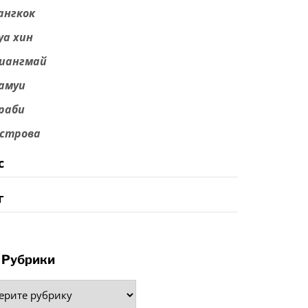
ангкок
уа хин
иангмай
амуи
раби
строва
с
г
Рубрики
рики