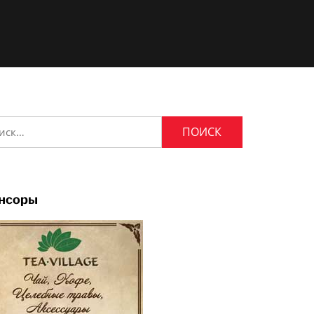
и:
нсоры