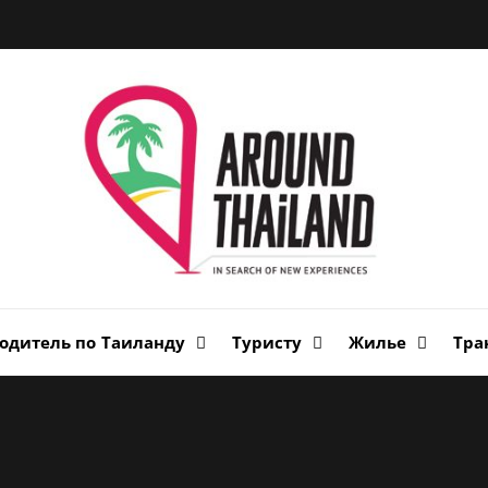
Вок
Таи
авторский путеводитель по стране улыбок
одитель по Таиланду
Туристу
Жилье
Тра