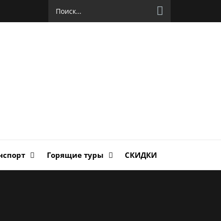
Найти:
руг
ланда
нспорт
Горящие туры
СКИДКИ