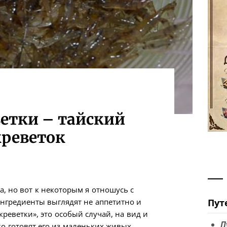
етки – тайский
креветок
, но вот к некоторым я отношусь с
ингредиенты выглядят не аппетитно и
Пут
креветки», это особый случай, на вид и
П
ько готовят его из маленьких живых