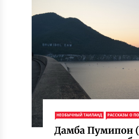
НЕОБЫЧНЫЙ ТАИЛАНД
РАССКАЗЫ О П
Дамба Пумипон (