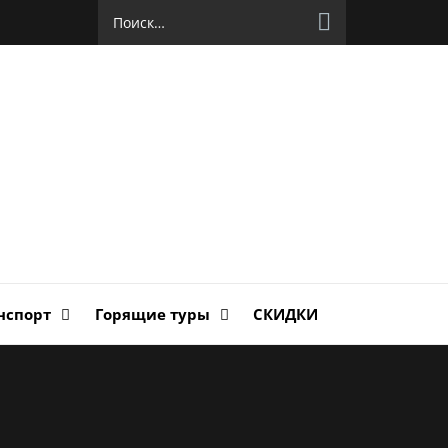
Найти:
руг
ланда
нспорт
Горящие туры
СКИДКИ