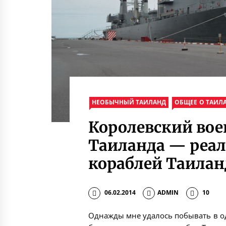
НЕОБЫЧНЫЙ ТАИЛАНД
ОБЩЕЕ О ТАИЛ
Королевский во
Таиланда — реа
кораблей Таилан
06.02.2014
ADMIN
10
Однажды мне удалось побывать в од