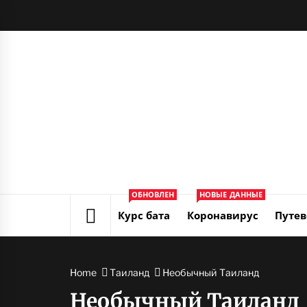
Skip
to
content
ОБНОВЛЕН
НОВЫЕ ДАННЫЕ
Курс бата
Коронавирус
Путев
Home
Таиланд
Необычный Таиланд
Необычный Таиланд