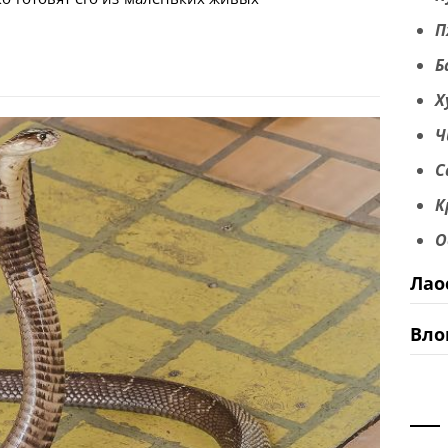
П
Б
Х
Ч
С
К
О
Лао
Вло