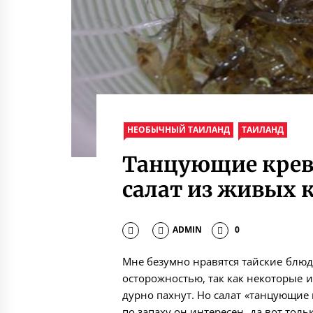
НЕОБЫЧНЫЙ ТАИЛАНД
ТАИЛАНД
Танцующие крев
салат из живых 
ADMIN
0
Мне безумно нравятся тайские блюда
осторожностью, так как некоторые 
дурно пахнут. Но салат «танцующие 
по запаху он интересен, да вот тол