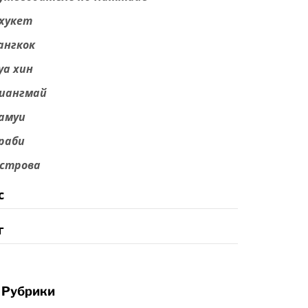
хукет
ангкок
уа хин
иангмай
амуи
раби
строва
с
г
Рубрики