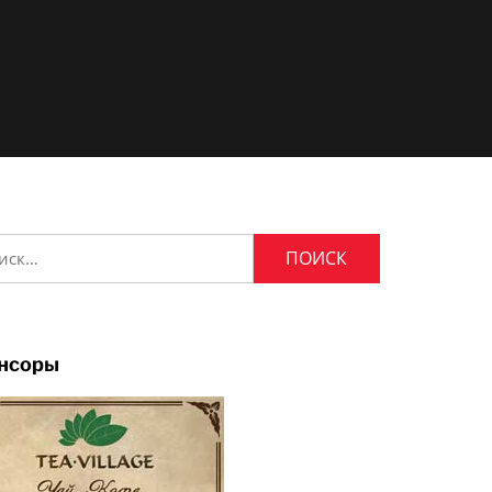
и:
нсоры