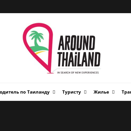
Вок
Таи
авторский путеводитель по стране улыбок
одитель по Таиланду
Туристу
Жилье
Тра