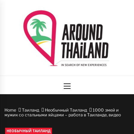
Skip
to
content
Вокруг
авторский путеводитель по стране улыбок
Primary
Таиланда
Menu
Home
Таиланд
Необычный Таиланд
1000 змей и
мужик со стальными яйцами – работа в Таиланде, видео
НЕОБЫЧНЫЙ ТАИЛАНД