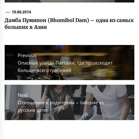
10.06.2014
Дамба Пумипон (Bhumibol Dam) – одна из самых
больших в Азии
Навигация
по
Previous
Previous
Опасные улицы Паттайи, где происходит
записям
post:
больше всего грабежей
Next
Next
Отношение к родителям – тайские vs
post:
русские дети