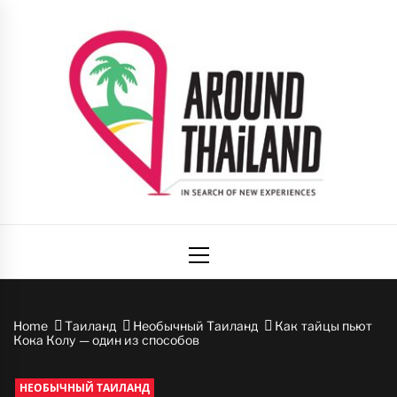
Skip
to
content
Вокруг
авторский путеводитель по стране улыбок
Primary
Таиланда
Menu
Home
Таиланд
Необычный Таиланд
Как тайцы пьют
Кока Колу — один из способов
НЕОБЫЧНЫЙ ТАИЛАНД