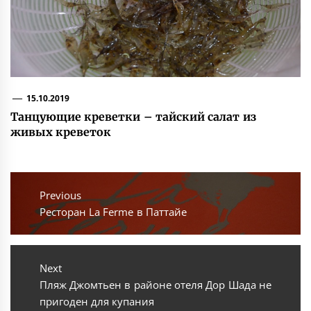
15.10.2019
Танцующие креветки – тайский салат из
живых креветок
Навигация
по
Previous
Previous
Ресторан La Ferme в Паттайе
записям
post:
Next
Next
Пляж Джомтьен в районе отеля Дор Шада не
post:
пригоден для купания