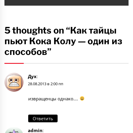
5 thoughts on “Как тайцы
пьют Кока Колу — один из
способов”
Дух
:
28.08.2013 в 2:00 пп
извращенцы однако….
Ответить
admin
: