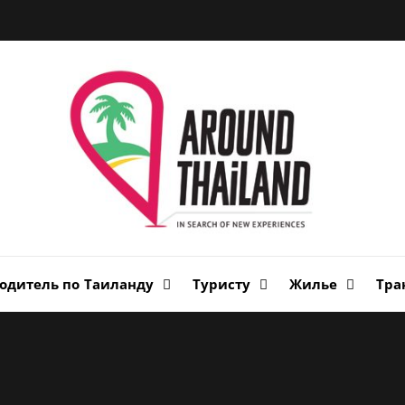
Вок
Таи
авторский путеводитель по стране улыбок
одитель по Таиланду
Туристу
Жилье
Тра