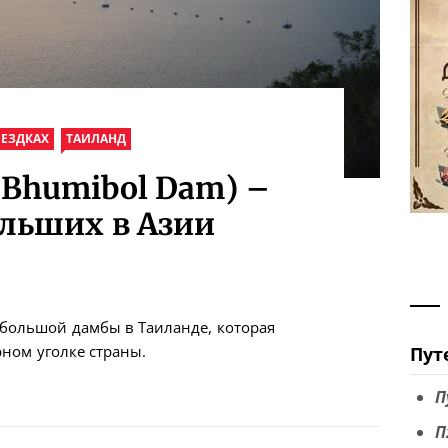
ОЕЗДКАХ
ТАИЛАНД
Bhumibol Dam) –
ольших в Азии
 большой дамбы в Таиланде, которая
ном уголке страны.
Пут
П
П