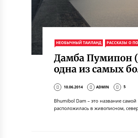
НЕОБЫЧНЫЙ ТАИЛАНД
РАССКАЗЫ О П
Дамба Пумипон (
одна из самых б
10.06.2014
ADMIN
5
Bhumibol Dam – это название самой
расположилась в живописном, север