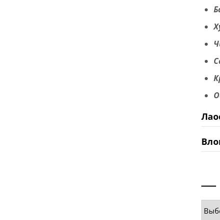
Б
Х
Ч
С
К
О
Лао
Вло
Руб