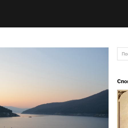
Найт
Спо