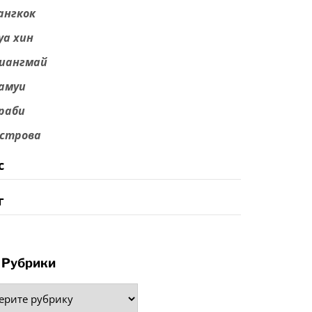
ангкок
уа хин
иангмай
амуи
раби
строва
с
г
Рубрики
рики