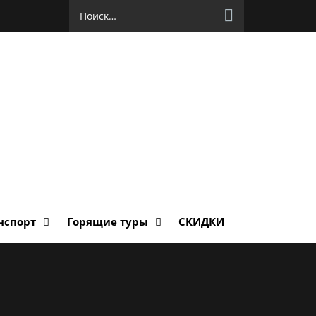
Найти:
руг
ланда
нспорт
Горящие туры
СКИДКИ