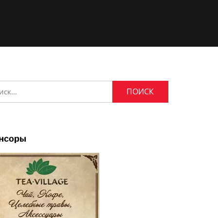
и:
нсоры