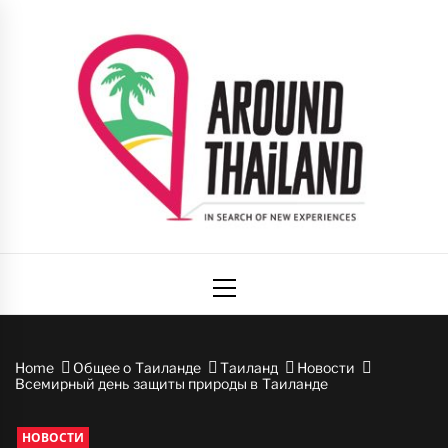
Skip
to
content
Вокруг
авторский путеводитель по стране улыбок
Primary
Таиланда
Menu
Home
Общее о Таиланде
Таиланд
Новости
Всемирный день защиты природы в Таиланде
НОВОСТИ