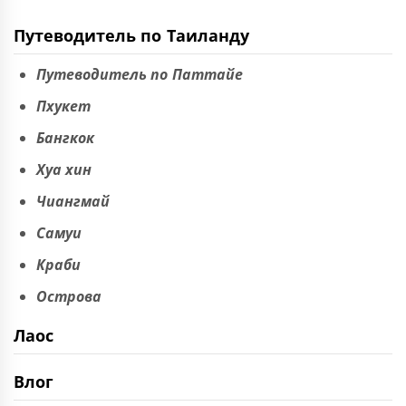
Путеводитель по Таиланду
Путеводитель по Паттайе
Пхукет
Бангкок
Хуа хин
Чиангмай
Самуи
Краби
Острова
Лаос
Влог