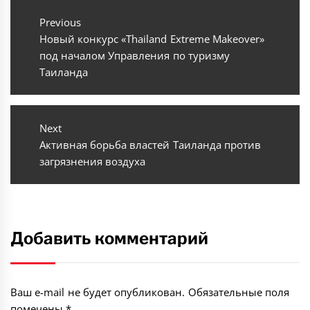
Навигация
по
Previous
Previous
Новый конкурс «Thailand Extreme Makeover»
записям
post:
под началом Управления по туризму
Таиланда
Next
Next
Активная борьба властей Таиланда против
post:
загрязнения воздуха
Добавить комментарий
Ваш e-mail не будет опубликован.
Обязательные поля
помечены
*