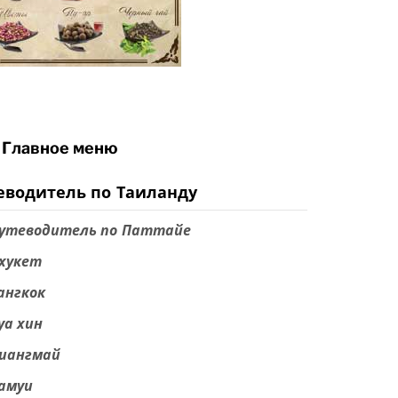
Главное меню
еводитель по Таиланду
утеводитель по Паттайе
хукет
ангкок
уа хин
иангмай
амуи