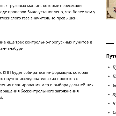
ных грузовых машин, которые пересекали
ходе проверок было установлено, что более чем у
глекислого газа значительно превышен.
ие еще трех контрольно-пропускных пунктов в
Канчанабури.
Пут
П
х КПП будет собираться информация, которая
П
х научно-исследовательских проектов с
вления планирования мер и выбора дальнейших
Б
твращения бесконтрольного загрязнения
Х
м.
Ч
С