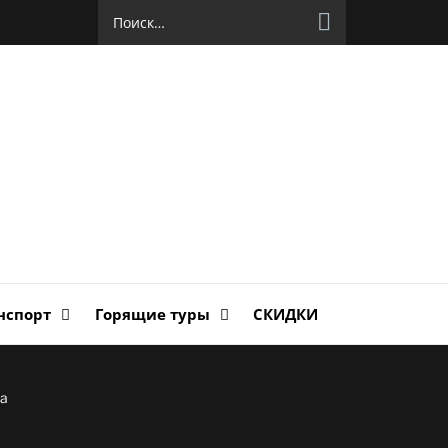
Найти:
руг
ланда
нспорт
Горящие туры
СКИДКИ
ха