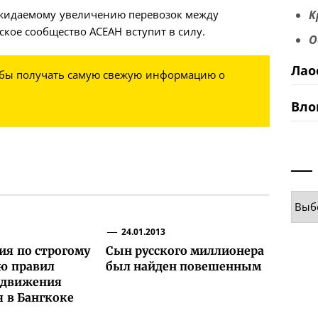
ожидаемому увеличению перевозок между
К
ское сообщество АСЕАН вступит в силу.
О
Лао
обы получать самую свежую информацию о
Вло
Руб
24.01.2013
я по строгому
Сын русского миллионера
ю правил
был найден повешенным
 движения
 в Бангкоке