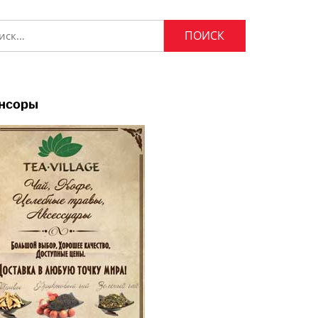
и:
нсоры