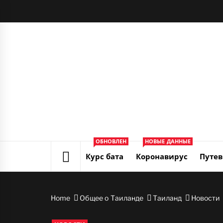
Skip
to
content
ОБНОВЛЕН
НОВЫЕ ДАННЫЕ
Курс бата
Коронавирус
Путев
Home
Общее о Таиланде
Таиланд
Новости