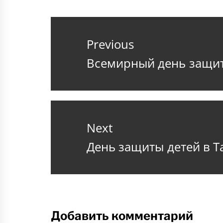
Навигация
по
Previous
записям
Previous
Всемирный день защит
post:
Next
Next
День защиты детей в Т
post:
Добавить комментарий