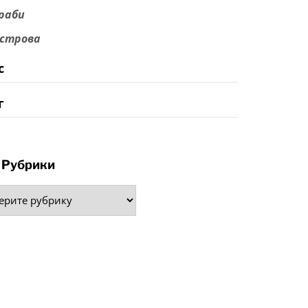
раби
строва
с
г
Рубрики
рики