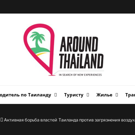
Вок
Таи
авторский путеводитель по стране улыбок
одитель по Таиланду
Туристу
Жилье
Тра
Активная борьба властей Таиланда против загрязнения возду