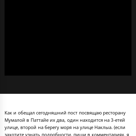
Как и обещал сегодняшний пост посвящаю ресторану
Мумалой в Паттайе их два, один находится на 3-етей
улице, второй на берегу моря на улице Наклыа. (если
захотите узнать подробности, пиши в комментариях, я