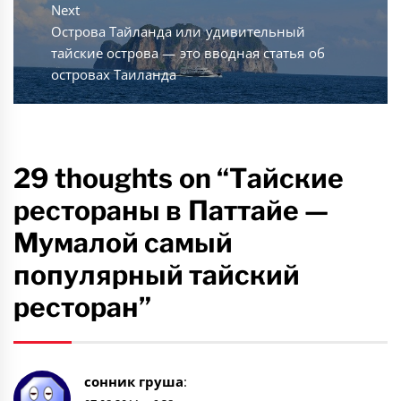
Next
Next
Острова Тайланда или удивительный
post:
тайские острова — это вводная статья об
островах Таиланда
29 thoughts on “Тайские
рестораны в Паттайе —
Мумалой самый
популярный тайский
ресторан”
сонник груша
: