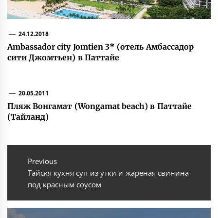
24.12.2018
Ambassador city Jomtien 3* (отель Амбассадор
сити Джомтьен) в Паттайе
20.05.2011
Пляж Вонгамат (Wongamat beach) в Паттайе
(Тайланд)
Навигация
по
Previous
Previous
Тайскя кухня суп из утки и жареная свинина
записям
post:
под красным соусом