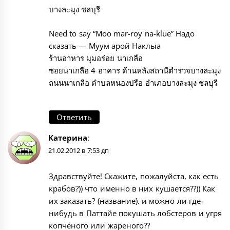
บางละมุง ชลบุรี
Need to say “Moo mar-roy na-klue” Надо
сказать — Муум арой Наклыа
ร้านอาหาร มุมอร่อย นาเกลือ
ซอยนาเกลือ 4 อาคาร ด้านหลังสถานีตำรวจบางละมุง
ถนนนาเกลือ ตำบลหนองปรือ อำเภอบางละมุง ชลบุรี
Ответить
Катерина
:
21.02.2012 в 7:53 дп
Здравствуйте! Скажите, пожалуйста, как есть
крабов?)) что именно в них кушается??)) Как
их заказать? (название). и можно ли где-
нибудь в Паттайе покушать лобстеров и угря
копчёного или жареного??