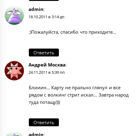
admin
:
18.10.2011 в 3:14 дп
:)Пожалуйста, спасибо что приходите…
Ответить
Андрей Москва
:
24.11.2011 в 5:39 пп
Блииин… Карту не прально глянул и все
рядом с волкинг стрит искал… Завтра народ
туда потащу)))
Ответить
admin
: