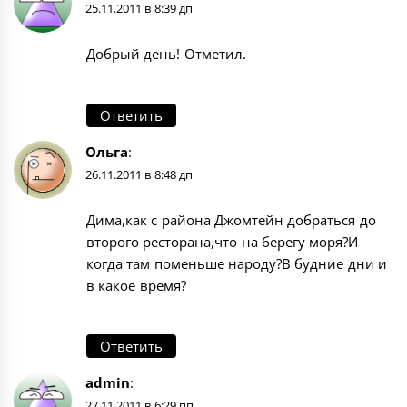
25.11.2011 в 8:39 дп
Добрый день! Отметил.
Ответить
Ольга
:
26.11.2011 в 8:48 дп
Дима,как с района Джомтейн добраться до
второго ресторана,что на берегу моря?И
когда там поменьше народу?В будние дни и
в какое время?
Ответить
admin
:
27.11.2011 в 6:29 пп