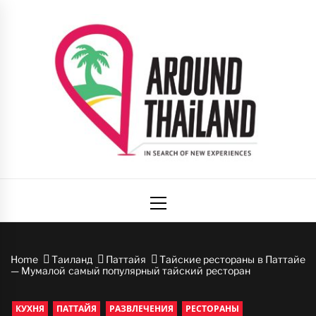
Skip
to
content
Вокруг
авторский путеводитель по стране улыбок
Primary
Таиланда
Menu
Home
Таиланд
Паттайя
Тайские рестораны в Паттайе
— Мумалой самый популярный тайский ресторан
КУХНЯ
ПАТТАЙЯ
РАЗВЛЕЧЕНИЯ
РЕСТОРАНЫ