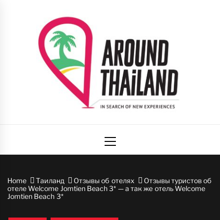
Skip
to
content
Вокруг
авторский путеводитель по стране улыбок
Primary
Таиланда
Menu
Home
Таиланд
Отзывы об отелях
Отзывы туристов об
отеле Welcome Jomtien Beach 3* — а так же отель Welcome
Jomtien Beach 3*