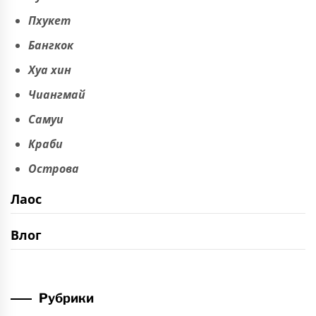
Пхукет
Бангкок
Хуа хин
Чиангмай
Самуи
Краби
Острова
Лаос
Влог
Рубрики