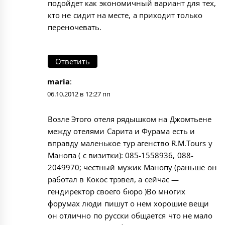
подойдет как экономичный вариант для тех,
кто не сидит на месте, а приходит только
переночевать.
Ответить
maria
:
06.10.2012 в 12:27 пп
Возле Этого отеля рядышком на Джомтьене
между отелями Сарита и Фурама есть и
вправду маленькое тур агенство R.M.Tours у
Манопа ( с визитки): 085-1558936, 088-
2049970; честный мужик Манопу (раньше он
работал в Кокос трэвел, а сейчас —
гендиректор своего бюро )Во многих
форумах люди пишут о нем хорошие вещи
он отлично по русски общается что не мало