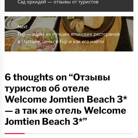
post:
Сад орхидей — отзывы от туристов
Next
Next
Fuji — один из лучших японских ресторанов
post:
в Паттайе, цены в Fuji и как его найти
6 thoughts on “Отзывы
туристов об отеле
Welcome Jomtien Beach 3*
— а так же отель Welcome
Jomtien Beach 3*”