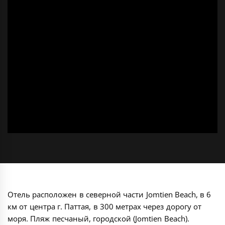
Отель расположен в северной части Jomtien Beach, в 6
км от центра г. Паттая, в 300 метрах через дорогу от
моря. Пляж песчаный, городской (Jomtien Beach).