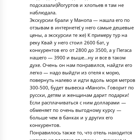
подсказали)Йогуртов и хлопьев я там не
наблюдала.
Экскурсии брали у Манопа — нашла его по
отзывам в интернете( у него самые дешевые
цены, а экскурсии те же) К примеру тур на
реку Квай у него стоил 2600 бат, у
конкурентов его от 2800 до 3500, а у Пегаса
нашего — 3900 и выше…ну и все в таком
духе. Очень он нам понравился, найдти его
легко — надо выйдти из отеля к морю,
повернуть налево и идти вдоль моря метров
300-500, будет вывеска «Маноп». Говорит по
русски, детям и женщинам дарит подарки!
Если расплачиваться с ним долларами —
обменяет по очень выгодному курсу —
больше чем в банках и у других его
конкурентов.
Понравилось также то, что отель находится
несколько вдалеке от улицы — тишина и