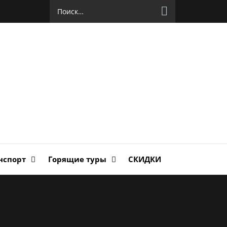
Найти:
руг
ланда
нспорт
Горящие туры
СКИДКИ