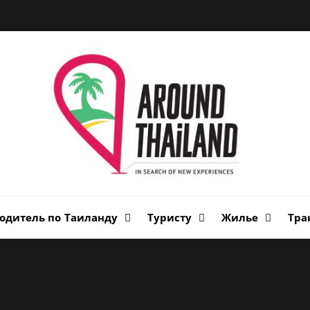
Вок
Таи
авторский путеводитель по стране улыбок
одитель по Таиланду
Туристу
Жилье
Тра