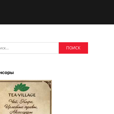
и:
нсоры