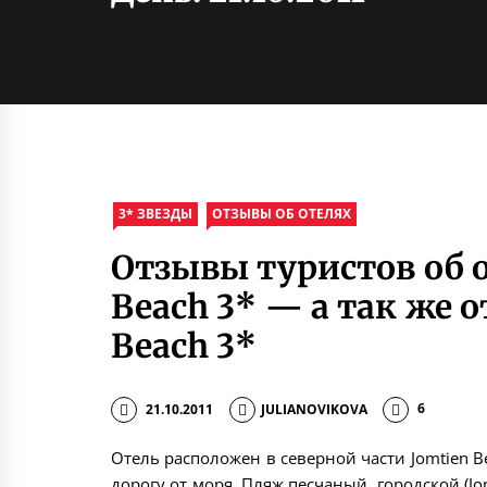
3* ЗВЕЗДЫ
ОТЗЫВЫ ОБ ОТЕЛЯХ
Отзывы туристов об о
Beach 3* — а так же о
Beach 3*
21.10.2011
JULIANOVIKOVA
6
Отель расположен в северной части Jomtien Bea
дорогу от моря. Пляж песчаный, городской (Jo