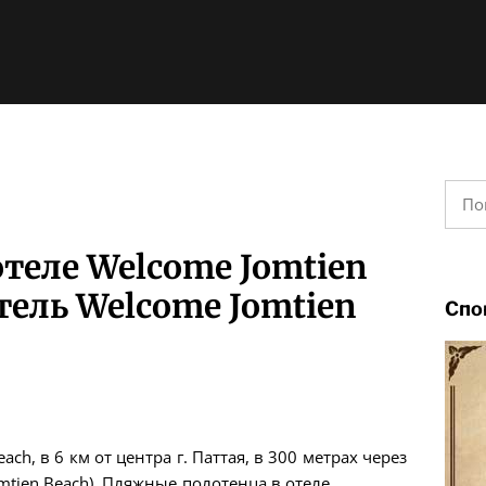
Найт
теле Welcome Jomtien
тель Welcome Jomtien
Спо
ch, в 6 км от центра г. Паттая, в 300 метрах через
mtien Beach). Пляжные полотенца в отеле