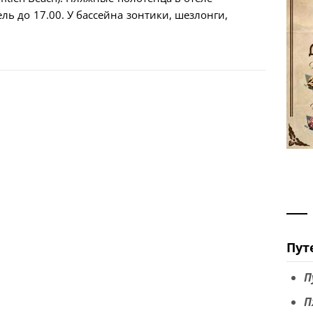
ль до 17.00. У бассейна зонтики, шезлонги,
Пут
П
П