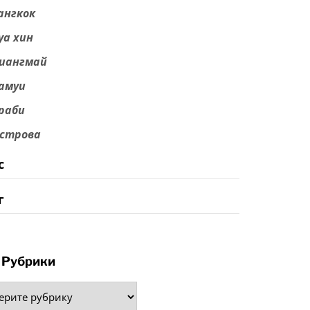
ангкок
уа хин
иангмай
амуи
раби
строва
с
г
Рубрики
рики