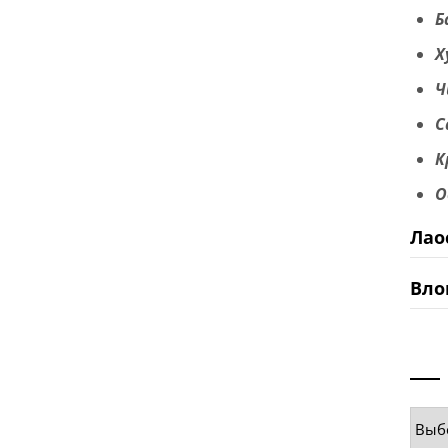
Б
Х
Ч
С
К
О
Лао
Вло
Руб