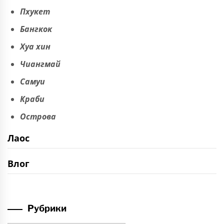
Пхукет
Бангкок
Хуа хин
Чиангмай
Самуи
Краби
Острова
Лаос
Влог
Рубрики