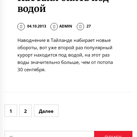
водой
04.10.2013
ADMIN
27
Наводнение в Тайланде набирает новые
обороты, вот уже второй раз популярный
курорт находится под водой, на этот раз
воды значительно больше, чем от потопа
30 сентября.
Навигация
1
2
Далее
по
записям
Найти: