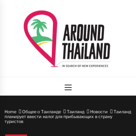
Skip
to
content
Вокруг
авторский путеводитель по стране улыбок
Primary
Таиланда
Menu
Home
Общее о Таиланде
Таиланд
Новости
Таиланд
планирует ввести налог для прибывающих в страну
туристов