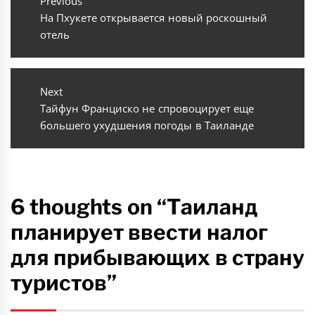
по
Previous
Previous
На Пхукете открывается новый роскошный
записям
post:
отель
Next
Next
Тайфун Франциско не спровоцирует еще
post:
большего ухудшения погоды в Таиланде
6 thoughts on “Таиланд
планирует ввести налог
для прибывающих в страну
туристов”