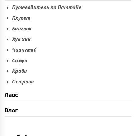
Путеводитель по Паттайе
Пхукет
Бангкок
Хуа хин
Чиангмай
Самуи
Краби
Острова
Лаос
Влог