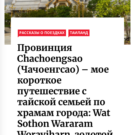
РАССКАЗЫ О ПОЕЗДКАХ
ТАИЛАНД
Провинция
Chachoengsao
(Чачоенгсао) – мое
короткое
путешествие с
тайской семьей по
храмам города: Wat
Sothon Wararam
Woraviharn, золотой