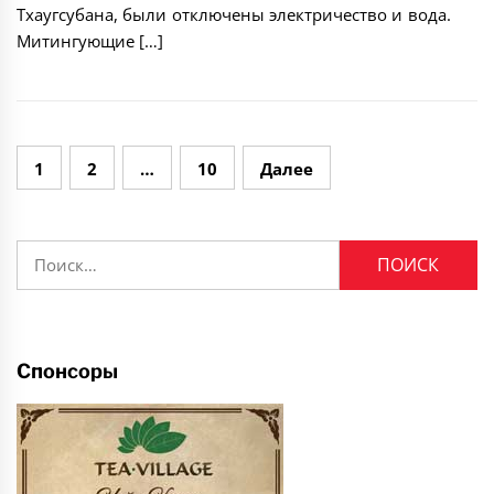
Тхаугсубана, были отключены электричество и вода.
Митингующие […]
Навигация
1
2
…
10
Далее
по
записям
Найти:
Спонсоры