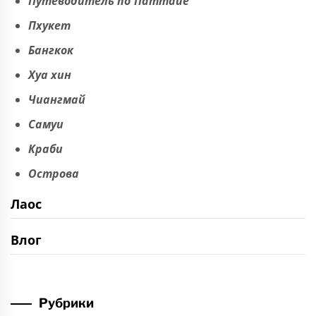
Путеводитель по Паттайе
Пхукет
Бангкок
Хуа хин
Чиангмай
Самуи
Краби
Острова
Лаос
Влог
Рубрики