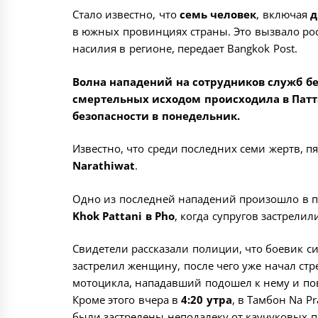
Стало известно, что
семь человек
, включая
д
в южных провинциях страны. Это вызвало рос
насилия в регионе, передает Bangkok Post.
Волна нападений на сотрудников служб бе
смертельных исходом происходила в Патт
безопасности в понедельник.
Известно, что среди последних семи жертв, 
Narathiwat
.
Одно из последней нападений произошло в 
Khok Pattani в Pho
, когда супругов застрелил
Свидетели рассказали полиции, что боевик с
застрелил женщину, после чего уже начал стре
мотоцикла, нападавший подошел к нему и пов
Кроме этого вчера в
4:20 утра
, в Тамбон Na P
были застрелены неподалеку от каучуковых п