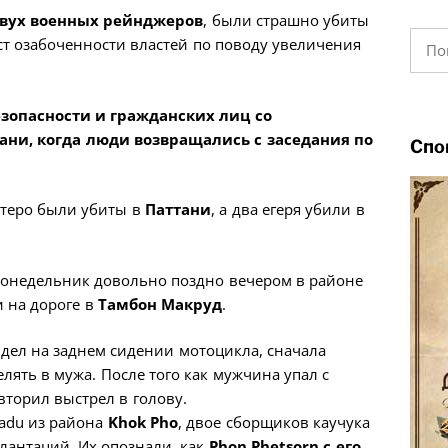
вух военных рейнджеров
, были страшно убиты
Найт
т озабоченности властей по поводу увеличения
зопасности и гражданских лиц со
ани, когда люди возвращались с заседания по
Спо
пятеро были убиты в
Паттани
, а два егеря убили в
понедельник довольно поздно вечером в районе
и на дороге в
Тамбон Макруд
.
идел на заднем сидении мотоцикла, сначала
лять в мужа. После того как мужчина упал с
торил выстрел в голову.
radu из района
Khok Pho
, двое сборщиков каучука
лантаций. Их опознали, как
Phon Phetsorn с его