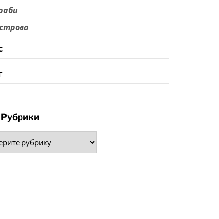
раби
строва
с
г
Рубрики
рики