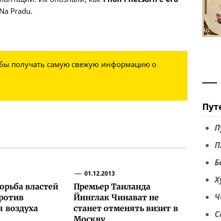
Na Pradu.
обы получать самую свежую информацию о
Пут
П
П
Б
01.12.2013
Х
орьба властей
Премьер Таиланда
Ч
ротив
Йинглак Чинават не
я воздуха
станет отменять визит в
С
Москву