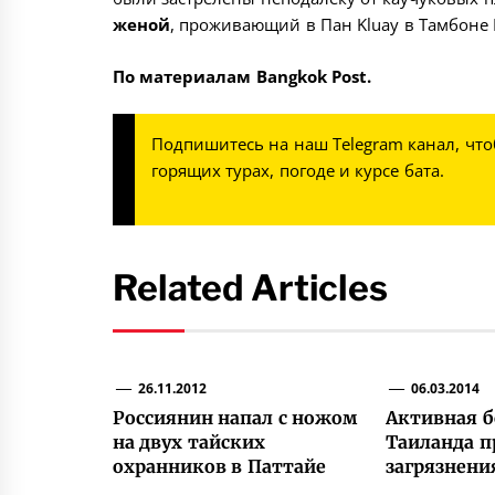
женой
, проживающий в Пан Kluay в Тамбоне 
По материалам Bangkok Post.
Подпишитесь на наш
Telegram канал
, чт
горящих турах, погоде и курсе бата.
Related Articles
26.11.2012
06.03.2014
Россиянин напал с ножом
Активная б
на двух тайских
Таиланда п
охранников в Паттайе
загрязнени