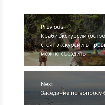
Навигация
по
Previous
записям
Previous
Краби экскурсии (остр
post:
стоят экскурсии в про
можно съездить
Next
Next
Заседание по вопросу 
post: