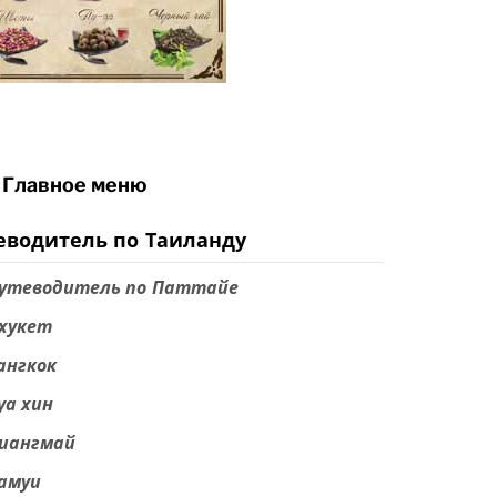
Главное меню
еводитель по Таиланду
утеводитель по Паттайе
хукет
ангкок
уа хин
иангмай
амуи