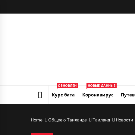
Skip
to
content
ОБНОВЛЕН
НОВЫЕ ДАННЫЕ
Курс бата
Коронавирус
Путев
Home
Общее о Таиланде
Таиланд
Новости