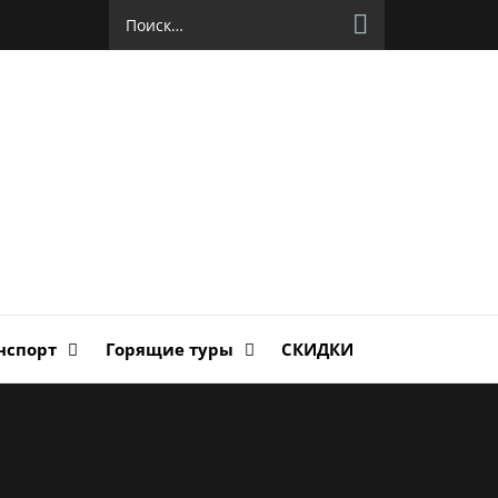
Найти:
руг
ланда
нспорт
Горящие туры
СКИДКИ