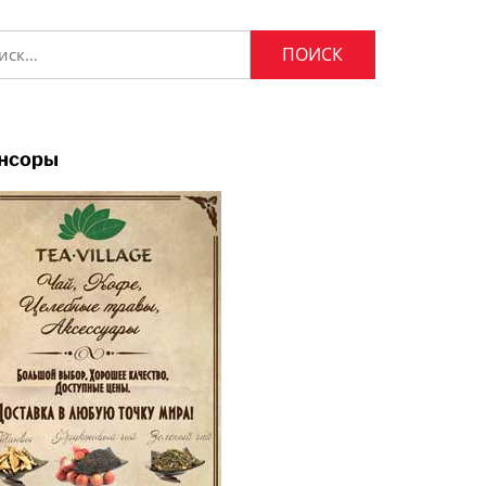
и:
нсоры