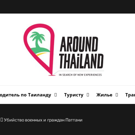
Вок
Таи
авторский путеводитель по стране улыбок
одитель по Таиланду
Туристу
Жилье
Тра
Убийство военных и граждан Паттани