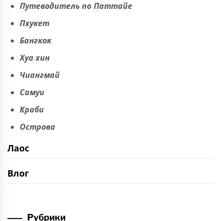
Путеводитель по Паттайе
Пхукет
Бангкок
Хуа хин
Чиангмай
Самуи
Краби
Острова
Лаос
Влог
Рубрики