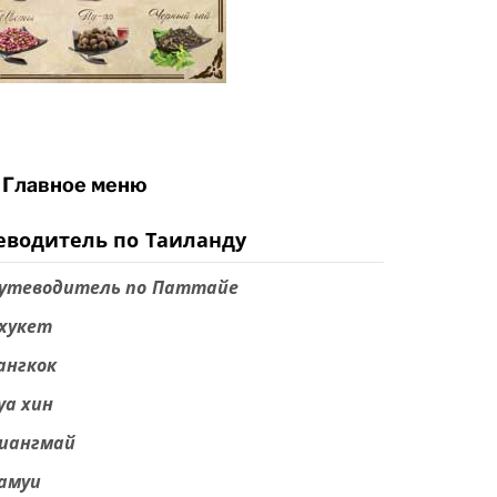
Главное меню
еводитель по Таиланду
утеводитель по Паттайе
хукет
ангкок
уа хин
иангмай
амуи