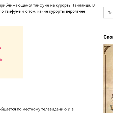
 приближающемся тайфуне на курорты Таиланда. В
Найт
 о тайфуне и о том, какие курорты вероятнее
Спо
а
йн
общается по местному телевидению и в