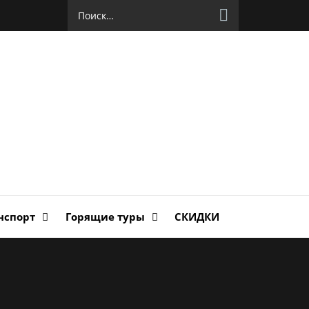
Найти:
руг
ланда
нспорт
Горящие туры
СКИДКИ