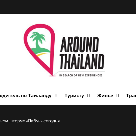
Вок
Таи
авторский путеводитель по стране улыбок
одитель по Таиланду
Туристу
Жилье
Тра
ском шторме «Пабук» сегодня