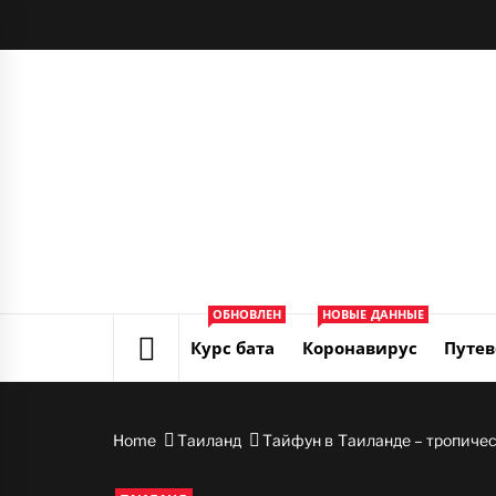
Skip
to
content
ОБНОВЛЕН
НОВЫЕ ДАННЫЕ
Курс бата
Коронавирус
Путев
Home
Таиланд
Тайфун в Таиланде – тропиче