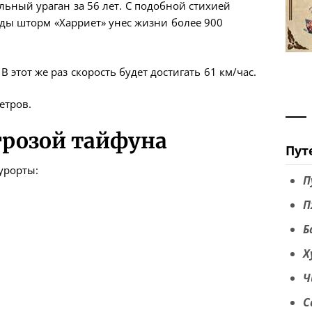
ьный ураган за 56 лет. С подобной стихией
годы шторм «Харриет» унес жизни более 900
В этот же раз скорость будет достигать 61 км/час.
етров.
грозой тайфуна
Пут
урорты:
П
П
Б
Х
Ч
С