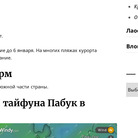
К
О
Лао
т.
Вло
е до 6 января. На многих пляжах курорта
ание.
орм
Руб
 южной части страны.
 тайфуна Пабук в