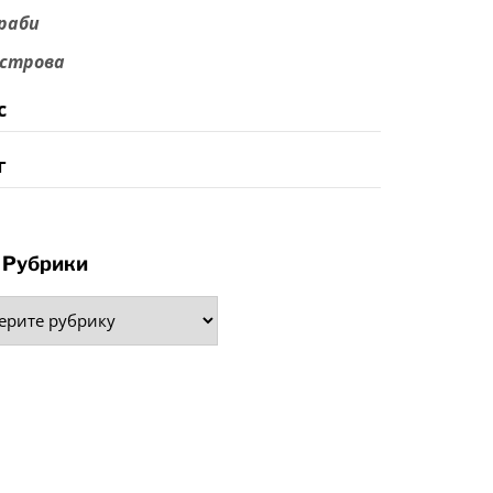
раби
строва
с
г
Рубрики
рики