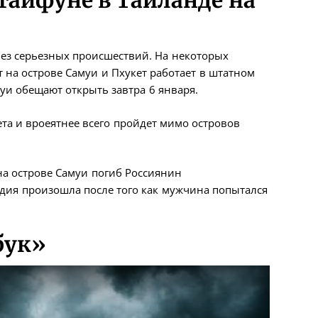
тайфуне в Таиланде на
ез серьезных происшествий. На некоторых
 на острове Самуи и Пхукет работает в штатном
и обещают открыть завтра 6 января.
та и вроеятнее всего пройдет мимо островов
а острове Самуи погиб Россиянин
дия произошла после того как мужчина попытался
бук»