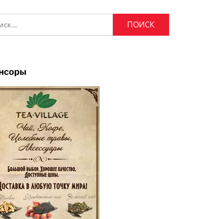
и:
нсоры