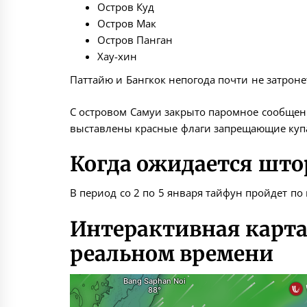
Остров Куд
Остров Мак
Остров Панган
Хау-хин
Паттайю и Бангкок непогода почти не затроне
С островом Самуи закрыто паромное сообщени
выставлены красные флаги запрещающие куп
Когда ожидается шт
В период со 2 по 5 января тайфун пройдет по
Интерактивная карта
реальном времени