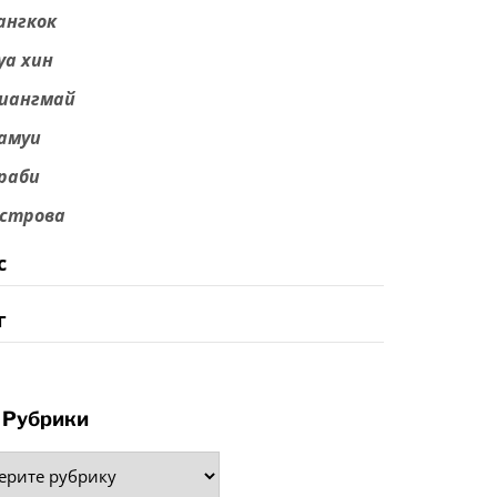
ангкок
уа хин
иангмай
амуи
раби
строва
с
г
Рубрики
рики