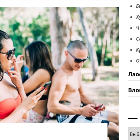
Б
Х
Ч
С
К
О
Лао
Вло
Руб