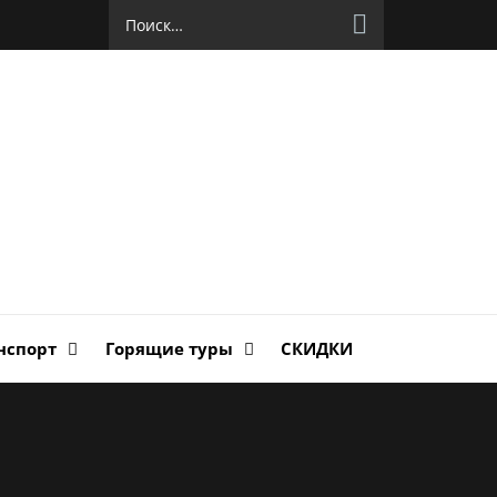
Найти:
руг
ланда
нспорт
Горящие туры
СКИДКИ