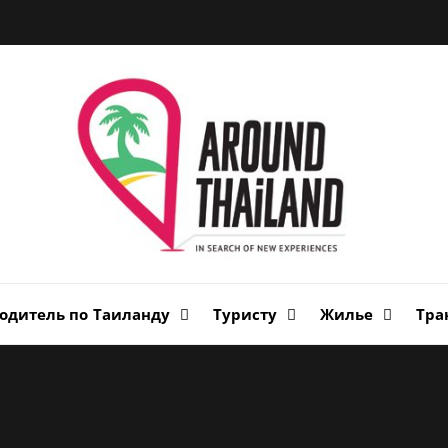
Вок
Таи
авторский путеводитель по стране улыбок
одитель по Таиланду
Туристу
Жилье
Тра