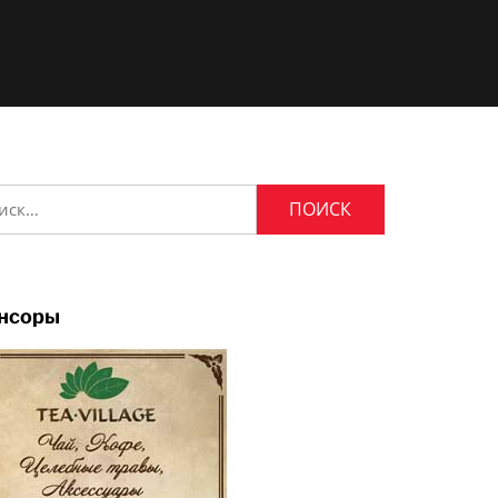
и:
нсоры