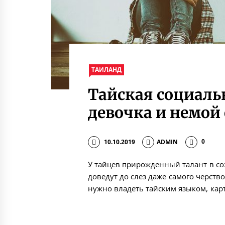
ТАИЛАНД
Тайская социаль
девочка и немой 
10.10.2019
ADMIN
0
У тайцев прирожденный талант в с
доведут до слез даже самого черств
нужно владеть тайским языком, карт