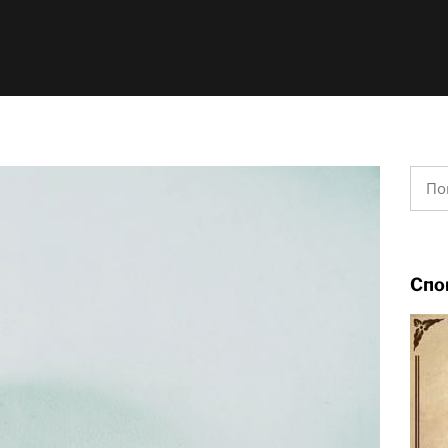
Найт
Спо