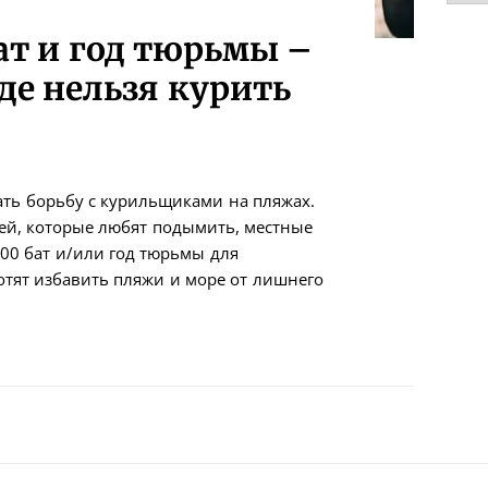
ат и год тюрьмы –
де нельзя курить
ать борьбу с курильщиками на пляжах.
ей, которые любят подымить, местные
000 бат и/или год тюрьмы для
отят избавить пляжи и море от лишнего