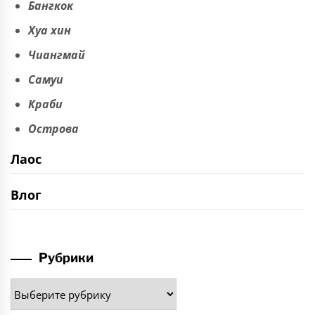
Бангкок
Хуа хин
Чиангмай
Самуи
Краби
Острова
Лаос
Влог
Рубрики
Рубрики