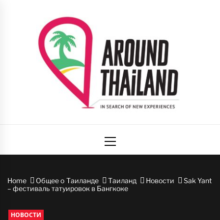
Skip
to
content
Вокруг
авторский путеводитель по стране улыбок
Primary
Таиланда
Menu
Home
Общее о Таиланде
Таиланд
Новости
Sak Yant
– фестиваль татуировок в Бангкоке
НОВОСТИ