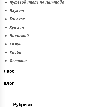
Путеводитель по Паттайе
Пхукет
Бангкок
Хуа хин
Чиангмай
Самуи
Краби
Острова
Лаос
Влог
Рубрики