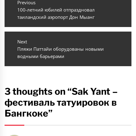
по
Previous
Previous
100-летний юбилей отпраздновал
записям
post:
таиландский аэропорт Дон Мыанг
Next
Next
Пляжи Паттайи оборудованы новыми
post:
водными барьерами
3 thoughts on “Sak Yant –
фестиваль татуировок в
Бангкоке”