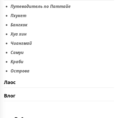
Путеводитель по Паттайе
Пхукет
Бангкок
Хуа хин
Чиангмай
Самуи
Краби
Острова
Лаос
Влог