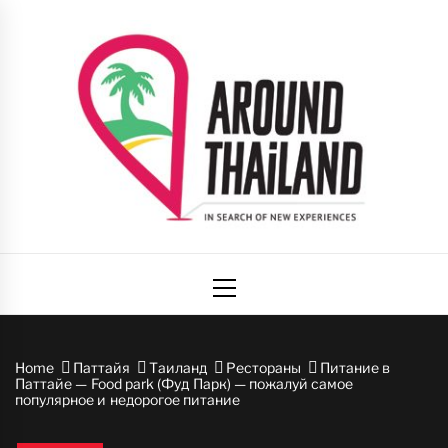
Skip
to
content
Вокруг
авторский путеводитель по стране улыбок
Primary
Таиланда
Menu
Home
Паттайя
Таиланд
Рестораны
Питание в
Паттайе — Food park (Фуд Парк) — пожалуй самое
популярное и недорогое питание