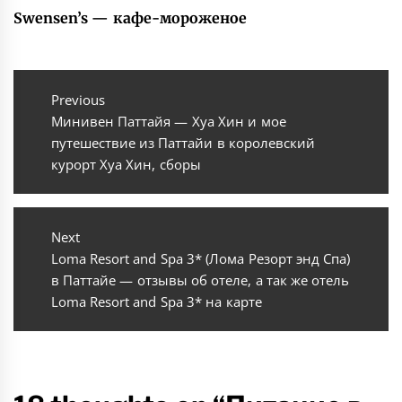
Swensen’s — кафе-мороженое
Навигация
по
Previous
Previous
Минивен Паттайя — Хуа Хин и мое
записям
post:
путешествие из Паттайи в королевский
курорт Хуа Хин, сборы
Next
Next
Loma Resort and Spa 3* (Лома Резорт энд Спа)
post:
в Паттайе — отзывы об отеле, а так же отель
Loma Resort and Spa 3* на карте